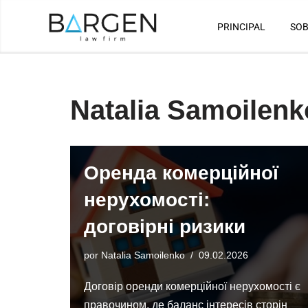
PRINCIPAL
SOB
Saltar
al
contenido
Natalia Samoilenk
Оренда комерційної
нерухомості:
договірні ризики
por
Natalia Samoilenko
09.02.2026
Договір оренди комерційної нерухомості є
правочином, де баланс інтересів сторін