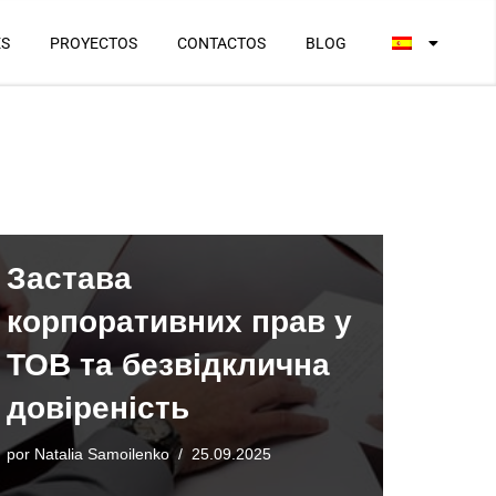
ES
PROYECTOS
CONTACTOS
BLOG
Застава
корпоративних прав у
ТОВ та безвідклична
довіреність
por
Natalia Samoilenko
25.09.2025