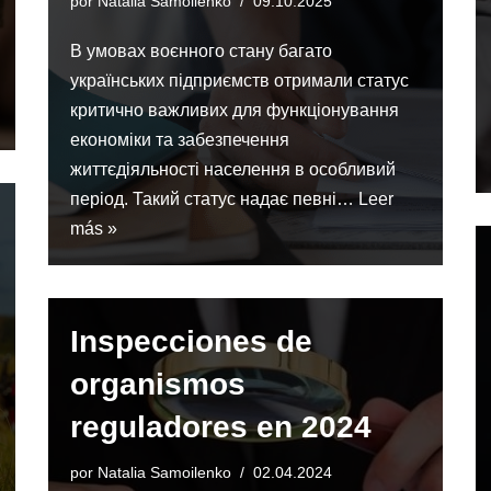
por
Natalia Samoilenko
09.10.2025
В умовах воєнного стану багато
українських підприємств отримали статус
критично важливих для функціонування
економіки та забезпечення
життєдіяльності населення в особливий
період. Такий статус надає певні…
Leer
más »
Inspecciones de
organismos
reguladores en 2024
por
Natalia Samoilenko
02.04.2024