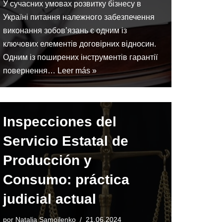
У сучасних умовах розвитку бізнесу в
Україні питання належного забезпечення
виконання зобов’язань є одним із
ключових елементів договірних відносин.
Одним із поширених інструментів гарантії
повернення…
Leer más »
Inspecciones del
Servicio Estatal de
Producción y
Consumo: práctica
judicial actual
por
Natalia Samoilenko
21.06.2024