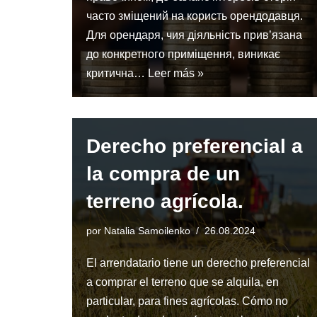
часто зміщений на користь орендодавця.
Для орендаря, чия діяльність прив’язана
до конкретного приміщення, виникає
критична…
Leer más »
Derecho preferencial a
la compra de un
terreno agrícola.
por
Natalia Samoilenko
26.08.2024
El arrendatario tiene un derecho preferencial
a comprar el terreno que se alquila, en
particular, para fines agrícolas. Cómo no