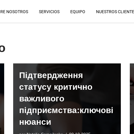
RE NOSOTROS
SERVICIOS
EQUIPO
NUESTROS CLIENT
o
Підтвердження
статусу критично
важливого
підприємства:ключові
нюанси