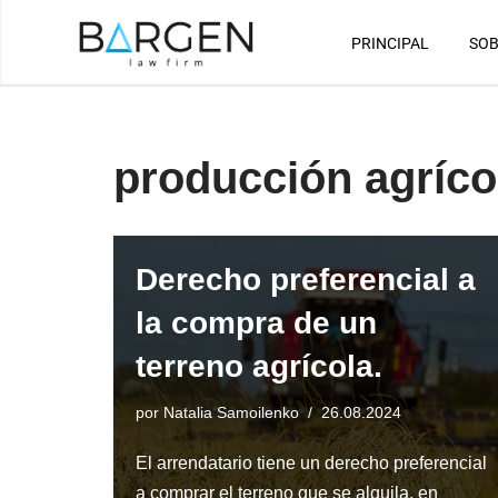
PRINCIPAL
SOB
Saltar
al
contenido
producción agríco
Derecho preferencial a
la compra de un
terreno agrícola.
por
Natalia Samoilenko
26.08.2024
El arrendatario tiene un derecho preferencial
a comprar el terreno que se alquila, en