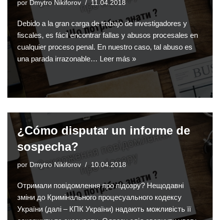
por
Dmytro Nikiforov
11.04.2018
Debido a la gran carga de trabajo de investigadores y
fiscales, es fácil encontrar fallas y abusos procesales en
cualquier proceso penal. En nuestro caso, tal abuso es
una parada irrazonable…
Leer más »
¿Cómo disputar un informe de
sospecha?
por
Dmytro Nikiforov
10.04.2018
Отримали повідомлення про підозру? Нещодавні
зміни до Кримінального процесуального кодексу
України (далі – КПК України) надають можливість її