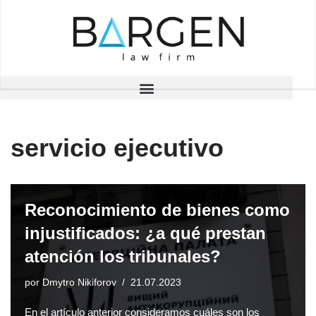
Saltar
al
contenido
servicio ejecutivo
Reconocimiento de bienes como
injustificados: ¿a qué prestan
atención los tribunales?
por
Dmytro Nikiforov
21.07.2023
En el artículo anterior consideramos cuáles son los