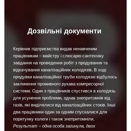
Дозвільні документи
Керівник підприємства видав ненавченим
працівникам – майстру і слюсарю-сантехніку
завдання на проведення робіт з продування та
відкачування каналізаційних колодязів. В ході
продувки каналізаційної труби колодязю відбулось
заклинення промивного рукава компресорної
системи. Один з працівників спустився в колодязь
для усунення проблеми, однак знепритомнів від
газів, які виділялися від каналізаційних стоків. Інші
два працівники один за одним спускалися для
порятунку колеги і також знепритомніли.
Результат – одна особа загинула, двох