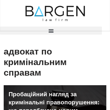
Перейти
до
вмісту
адвокат по
кримінальним
справам
Пробаційний нагляд за
кримінальні правопорушення: