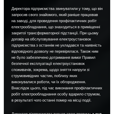
Директора підприємства звинуватили у тому, що він
запросив свого знайомого, який раніше працював
на заводі, для проведення профілактичних робіт
електрообладнання, що знаходиться в приміщенні
закритої трансформаторної підстанції. При цьому
договір на обслуговування електроустановок
підприємства з останнім не укладався та наявність
відповідного дозволу не перевірялася. Також ним
не було забезпечено дотримання вимог Правил
безпечної експлуатації електроустановок
споживачів, зокрема, щодо зняття напруги зі
струмовивідних частин, поблизу яких
виконувалися роботи, чи їх обгородження.
Внаслідок цього, під час виконання профілактичних
робіт електрообладнання особу вдарило струмом,
в результаті чого останні помер на місці події.
Директор підприємства визнав свою провину,
а суд