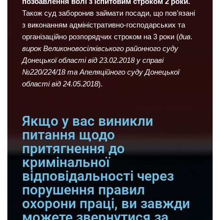
позбавлення волі з іспитовим строком 2 роки.
Також суд заборонив займати посади, що пов’язані
з виконанням адміністративно-господарських та
організаційно розпорядчих строком на 3 роки (
див.
вирок Великоновосілківського районного суду
Донецької області від 23.02.2018 у справі
№220/224/18 та Апеляційного суду Донецької
області від 24.05.2018
).
Якщо у вас виникли
питання щодо
притягнення до
кримінальної
відповідальності через
порушення правил
охорони праці, ви завжди
можете звернутися за