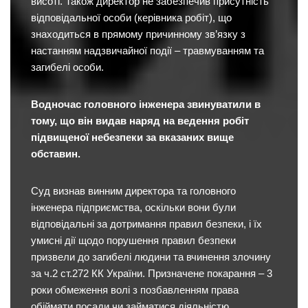
висоті. Також директор не забезпечив присутність
відповідальної особи (керівника робіт), що
знаходиться в прямому причинному зв’язку з
настанням надзвичайної події – травмуванням та
загибелі особи.
Водночас головного інженера звинуватили в
тому, що він видав наряд на ведення робіт
підвищеної небезпеки за вказаних вище
обставин.
Суд визнав винним директора та головного
інженера підприємства, оскільки вони були
відповідальні за дотримання правил безпеки, і їх
умисні дії щодо порушення правил безпеки
призвели до загибелі людини та вчинення злочину
за ч.2 ст.272 КК України. Призначене покарання – 3
роки обмеження волі з позбавленням права
обіймати посади чи займатися діяльністю