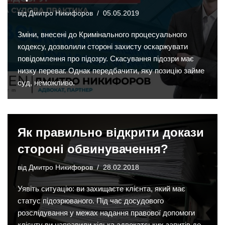
від
Дмитро Никифоров
05.05.2019
Зміни, внесені до Кримінального процесуального
кодексу, дозволили стороні захисту оскаржувати
повідомлення про підозру. Скасування підозри має
низку переваг. Однак передбачити, яку позицію займе
суд, неможливо.
Як правильно відкрити докази
стороні обвинувачення?
від
Дмитро Никифоров
28.02.2018
Уявіть ситуацію: ви захищаєте клієнта, який має
статус підозрюваного. Під час досудового
розслідування у межах надання правової допомоги
клієнту ви направили кілька адвокатських запитів до