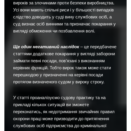
вироків за злочинами проти безпеки виробництва.
Усі вони мають спільні риси і у більшості випадків
слідство доводить у суді вину службових осіб, а
суд визнає осіб винними та призначає покарання у
вигляді обмеження чи позбавлення волі.
Ще один негативний наслідок
– це передбачене
статтями додаткове покарання у вигляді заборони
займати певні посади, пов’язані з виконанням
керівних функцій. Тобто вирок також може стати
перешкодою у призначенні на керівні посади
протягом визначеного судом у вироку строку.
У статті проаналізуємо судову практику та на
прикладі кількох ситуацій ви зможете
переконатись, як недотримання звичайних правил
охорони праці може призводити до притягнення
службових осіб підприємства до кримінальної