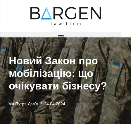
Перейти
до
вмісту
Новий Закон про
мобілізацію: що
очікувати бізнесу?
від
Путря Дар'я
24.04.2024