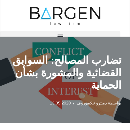
تخطى
إلى
المحتوى
تضارب المصالح: السوابق
القضائية والمشورة بشأن
الحماية
بواسطة
دميترو نيكيفوروف
13.05.2020