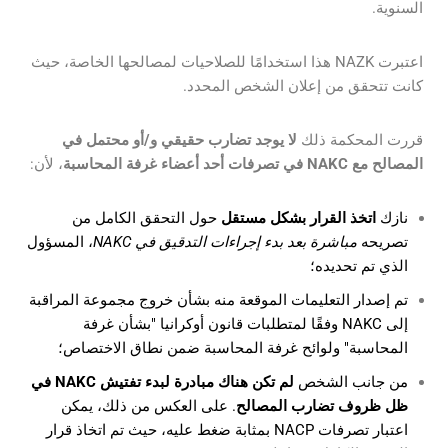
السنوية.
اعتبرت NAZK هذا استخدامًا للصلاحيات لمصالحها الخاصة، حيث
كانت تتحقق من إعلان الشخص المحدد.
قررت المحكمة ذلك
لا يوجد تضارب حقيقي و/أو محتمل في
المصالح مع NAKC في تصرفات أحد أعضاء غرفة المحاسبة
، لأن:
نازك
اتخذ القرار بشكل مستقل
حول التحقق الكامل من
تصريحه
مباشرة بعد بدء إجراءات التدقيق في NAKC
، المسؤول
الذي تم تحديده؛
تم إصدار التعليمات الموقعة منه بشأن خروج مجموعة المراقبة
إلى NAKC وفقًا لمتطلبات قانون أوكرانيا "بشأن غرفة
المحاسبة" ولوائح غرفة المحاسبة ضمن نطاق الاختصاص؛
من جانب الشخص
لم تكن هناك مبادرة لبدء تفتيش NAKC في
ظل ظروف تضارب المصالح
. على العكس من ذلك، يمكن
اعتبار تصرفات NACP بمثابة ضغط عليه، حيث تم اتخاذ قرار