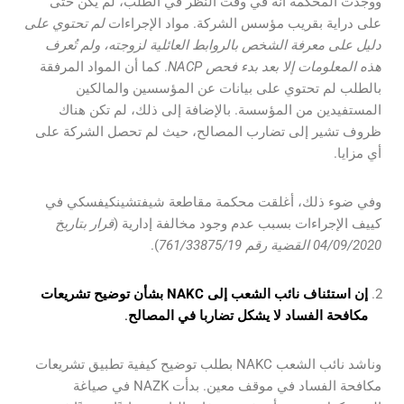
ووجدت المحكمة أنه في وقت النظر في الطلب، لم يكن حتى
على دراية بقريب مؤسس الشركة. مواد الإجراءات
لم تحتوي على
دليل على معرفة الشخص بالروابط العائلية لزوجته، ولم تُعرف
هذه المعلومات إلا بعد بدء فحص NACP
. كما أن المواد المرفقة
بالطلب لم تحتوي على بيانات عن المؤسسين والمالكين
المستفيدين من المؤسسة. بالإضافة إلى ذلك، لم تكن هناك
ظروف تشير إلى تضارب المصالح، حيث لم تحصل الشركة على
أي مزايا.
وفي ضوء ذلك، أغلقت محكمة مقاطعة شيفتشينكيفسكي في
كييف الإجراءات بسبب عدم وجود مخالفة إدارية (
قرار بتاريخ
04/09/2020 القضية رقم 761/33875/19
).
إن استئناف نائب الشعب إلى NAKC بشأن توضيح تشريعات
مكافحة الفساد لا يشكل تضاربا في المصالح
.
وناشد نائب الشعب NAKC بطلب توضيح كيفية تطبيق تشريعات
مكافحة الفساد في موقف معين. بدأت NAZK في صياغة