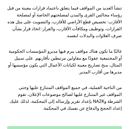
تنشأ العديد من المواقف فيما يتعلق باعتماد قرارات معينة من قبل
رؤساء مجالس القرى والمدن لمصلحتهم الخاصة أو لمصلحة
الأقارب: تخصيص قطع الأراضي للأقارب، والتصويت على مثل هذه
القرارات، وتوظيف ومكافآت الأقارب، والقرار- اتخاذ قرار بشأن
صرف العلاوات والبدلات لنفسه.
غالبًا ما تكون هناك مواقف يبرم فيها مديرو المؤسسات الحكومية
أو المجتمعية عقودًا مع مقاولين مرتبطين بأقاربهم. على سبيل
المثال، منح تصاريح معينة لكيانات الأعمال التي يكون مؤسسها أو
مديرها من أقارب المدير.
من الناحية العملية، في جميع المواقف المتنازع عليها وحتى
المواقف غير المتنازع عليها لصالح موضوعات الإعلان، تقوم
الشرطة وNAZK بإعداد تقرير وإرساله إلى المحكمة، لذلك عليك
إعداد الحجج والدفاع عن نفسك في المحكمة.