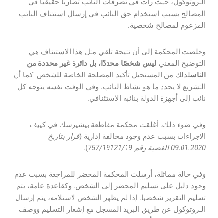
البروتوكول، حيث رأت في تصرفات النائب تضاربًا حقيقيًا في
المصالح بسبب استخدام حق النائب في إرسال استئناف النائب
المزعوم لمصالح شخصية.
وخلصت المحكمة إلى أن نتيجة تلقي مثل هذا الاستئناف هي
التوضيح المعني
ليس شخصًا محددًا، بل دائرة غير محددة من
الناس
لذلك من المستحيل تأكيد المصلحة الخاصة للشخص. كما أن
التشريع لا يحدد ما هو نشاط النائب. وفي الوقت نفسه يتوجه كل
نائب إلى أجهزة الدولة بنائبه الاستئنافي.
وفي ضوء ذلك، أغلقت محكمة مقاطعة بيشيرسك في كييف
الإجراءات بسبب عدم وجود مخالفة إدارية (
قرار بتاريخ
09.01.2020 القضية رقم 757/19121/19
).
وفي حالة مماثلة، أرسلت المحكمة المحضر للمراجعة بسبب عدم
وجود دليل على تسليم المحضر إلى الشخص. وكقاعدة عامة، يتم
تسليم التقرير شخصيا. إذا لم يظهر الشخص لاستلامه، يتم إرسال
البروتوكول عن طريق البريد المسجل مع إشعار التسليم ووصف