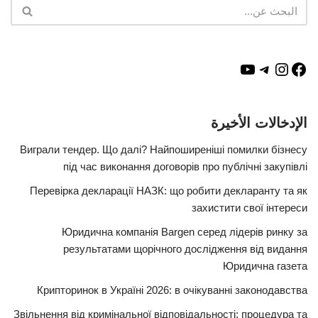
الإدخالات الأخيرة
Виграли тендер. Що далі? Найпоширеніші помилки бізнесу
під час виконання договорів про публічні закупівлі
Перевірка декларації НАЗК: що робити декларанту та як
захистити свої інтереси
Юридична компанія Bargen серед лідерів ринку за
результатами щорічного дослідження від видання
Юридична газета
Крипторинок в Україні 2026: в очікуванні законодавства
Звільнення від кримінальної відповідальності: процедура та