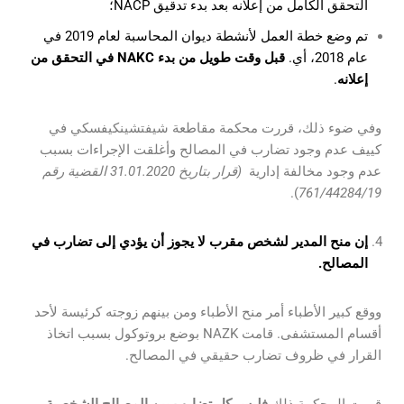
التحقق الكامل من إعلانه بعد بدء تدقيق NACP؛
تم وضع خطة العمل لأنشطة ديوان المحاسبة لعام 2019 في
عام 2018، أي.
قبل وقت طويل من بدء NAKC في التحقق من
إعلانه
.
وفي ضوء ذلك، قررت محكمة مقاطعة شيفتشينكيفسكي في
كييف عدم وجود تضارب في المصالح وأغلقت الإجراءات بسبب
عدم وجود مخالفة إدارية
(قرار بتاريخ 31.01.2020 القضية رقم
).
761/44284/19
إن منح المدير لشخص مقرب لا يجوز أن يؤدي إلى تضارب في
المصالح.
ووقع كبير الأطباء أمر منح الأطباء ومن بينهم زوجته كرئيسة لأحد
أقسام المستشفى. قامت NAZK بوضع بروتوكول بسبب اتخاذ
القرار في ظروف تضارب حقيقي في المصالح.