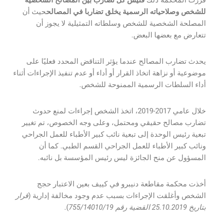
قررت المحكمة ذلك
فليس كل تضارب بين المصالح الشخصية
للشخص وصلاحياته الرسمية يخلق تضاربا في المصالح
حيث أن
المصلحة الشخصية للشخص وسلطاته التمثيلية لا يجوز أن
تتعارض مع بعضها البعض.
يحدث تضارب المصالح عندما يؤثر التناقض المحدد فعليًا على
موضوعية أو نزاهة اتخاذ القرار أو أداء أو عدم تنفيذ الإجراءات أثناء
أداء السلطات الرسمية الممنوحة للشخص.
خلال عامي 2017-2019، اتخذ الشخص إجراءات لمنع حدوث
تضارب مصالح حقيقي ومحتمل، وعلى وجه الخصوص، تم تغيير
تبعية رئيس الوحدة إلى تبعية نائب كبير الأطباء للعمل الجراحي
ونائب كبير الأطباء للعمل الجراحي القسم الطبي. كما أن
المسؤول عن منح الجائزة ليس رئيس المؤسسة بل نائبه.
أخذت محكمة مقاطعة دنيبرو في كييف بعين الاعتبار حجج
الشخص وأغلقت الإجراءات بسبب عدم وجود مخالفة إدارية (
قرار
بتاريخ 25.10.2019 القضية رقم 755/14010/19
).