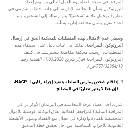
المرفق في موعد أقصاه يوم العمل التالي من يوم إعداد
البروتوكول بشأن المخالفة الإدارية، إلى جانب خطاب تقديمي في
مظروف يحمل علامة "شخصيًا" يتم إرساله إلى الشخص، وتم
إعداد تقرير بشأن مخالفة إدارية بشأنه.
ويعطي عدم الامتثال لهذه المتطلبات للمحكمة الحق في إرسال
البروتوكول للمراجعة
. لذلك، في غياب دليل على استيفاء هذه
المتطلبات، أرسلت محكمة مقاطعة بيشيرسك في كييف
البروتوكول للمراجعة (
قرار بتاريخ 11.03.2020 القضية رقم
757/32354/18-ص
).
إذا قام شخص يمارس السلطة بتنفيذ إجراء رقابي لـ NACP،
فإن هذا لا يعتبر تضاربًا في المصالح.
شارك أحد أعضاء غرفة المحاسبة في البرلمان الأوكراني في
المراقبة المالية (المراجعة) لفعالية إنفاق الوكالة الوطنية للأموال
المخصصة للقيادة والإدارة في مجال منع الفساد وتمويل الأنشطة
القانونية للأحزاب السياسية. من أجل تحقيق خطة التدقيق