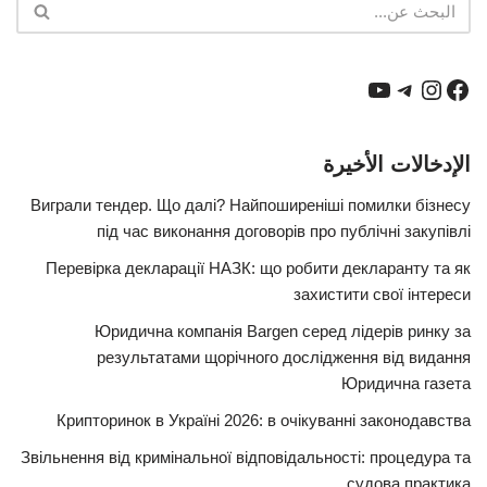
الإدخالات الأخيرة
Виграли тендер. Що далі? Найпоширеніші помилки бізнесу
під час виконання договорів про публічні закупівлі
Перевірка декларації НАЗК: що робити декларанту та як
захистити свої інтереси
Юридична компанія Bargen серед лідерів ринку за
результатами щорічного дослідження від видання
Юридична газета
Крипторинок в Україні 2026: в очікуванні законодавства
Звільнення від кримінальної відповідальності: процедура та
судова практика