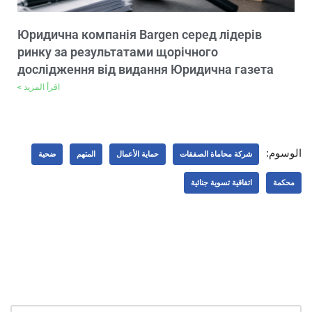
Юридична компанія Bargen серед лідерів
ринку за результатами щорічного
дослідження від видання Юридична газета
اقرأ المزيد >
الوسوم:
شركة محاماة الصفقات
حماية الأعمال
المتهم
ضحية
محكمة
اتفاقية تسوية جنائية