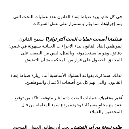
في كل عام، يزيد ضباط إنفاذ القانون عدد عمليات البحث التي
يتم إجراؤها، مما يؤثر باستمرار على عمل الشركات.
في
فلماذا أصبحت عمليات البحث أكثر تواترا؟
يسمح القانون
لموظفي إنفاذ القانون ببدء الإجراءات الجنائية بسهولة في غضون
دقائق، وهو ما يستخدمونه. وبالمثل، ليس من الصعب على
المحقق الحصول على قرار من المحكمة بشأن التفتيش.
لذلك، سنذكرك بقواعد السلوك الأساسية أثناء زيارة ضباط إنفاذ
القانون، والتي تهم كل من أصحاب الأعمال والموظفين.
أخبر محاميك
.
عمليات البحث دائما غير متوقعة. تأكد من توقيع
عقد مع محامٍ مسبقًا، فوجوده يردع سوء المعاملة من قبل
المحققين والعملاء.
طلب نسخة من أمر التفتيش
.
يجب أن يتطابق العنوان الموجود