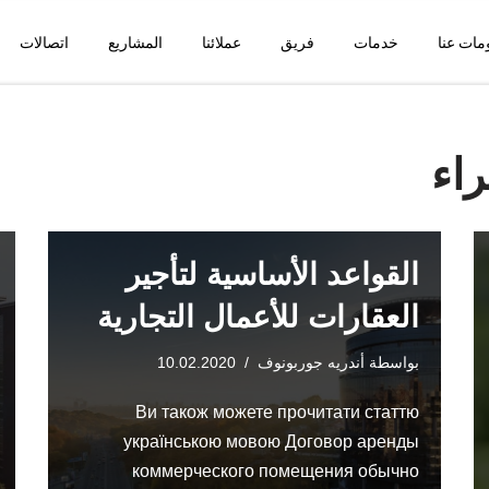
مات عنا
خدمات
فريق
عملائنا
المشاريع
اتصالات
اء
القواعد الأساسية لتأجير
العقارات للأعمال التجارية
بواسطة
أندريه جوربونوف
10.02.2020
Ви також можете прочитати статтю
українською мовою Договор аренды
коммерческого помещения обычно