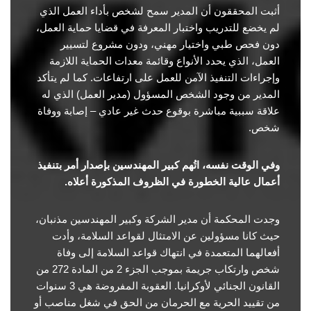
أثبت المحققون أن المدير سمح لشخص بأداء العمل الذي
لم يخضع للتدريب واختبار المعرفة في قضايا حماية العمل،
دون فحص طبي واختيار مهني، ودون مشروع لتسيير
العمل، الذي يحدد الأنواع وقائمة معدات الحماية اللازمة
وإجراءات التنفيذ الآمن للعمل على ارتفاعات. كما لم يتأكد
المدير من وجود الشخص المسؤول (مدير العمل) الذي له
علاقة سببية مباشرة بوقوع حدث غير عادي – إصابة ووفاة
شخص.
وفي الوقت نفسه، اتُهم كبير المهندسين بإصدار أمر بتنفيذ
أعمال عالية الخطورة في الظروف المذكورة أعلاه.
وجدت المحكمة أن مدير الشركة وكبير المهندسين مذنبان،
حيث كانا مسؤولين عن الامتثال لقواعد السلامة، وأدت
أفعالهما المتعمدة في انتهاك قواعد السلامة إلى وفاة
شخص وارتكاب جريمة بموجب الجزء 2 من المادة 272 من
القانون الجنائي لأوكرانيا. العقوبة المفروضة هي 3 سنوات
من تقييد الحرية مع الحرمان من الحق في شغل مناصب أو