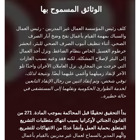
الوثائق المسموح بها
كلف رئيس المؤسسة العمال غير المدربين - رئيس العمال
والسباك بمهمة القيام بأعمال نفخ وضخ آبار الصرف
الصحي. أثناء تنظيف أنبوب الصرف الصحي للبئر، انحشر
خرطوم الغسيل الخاص بنظام الضاغط. ونزل أحد العمال
إلى البئر لإصلاح المشكلة، لكنه فقد وعيه بسبب الغازات
التي خرجت من المجاري. نزل العاملان الآخران واحدًا تلو
الآخر لإنقاذ زميلهما وأغمي عليهما أيضًا.
ونتيجة لذلك،
توفي شخص، وتم إنقاذ اثنين من رجال الإنقاذ التابعين
لخدمة الطوارئ الحكومية ونقلهما إلى المستشفى في
حالة خطيرة.
.
بدأ التحقيق تحقيقًا قبل المحاكمة بموجب المادة. 271 من
القانون الجنائي لأوكرانيا بسبب انتهاك متطلبات التشريع
المتعلق بحماية العمل وأنشأ عددًا من الانتهاكات للتشريع.
واتُّهم المدير بالسماح لعمال غير مدربين بالقيام بأعمال