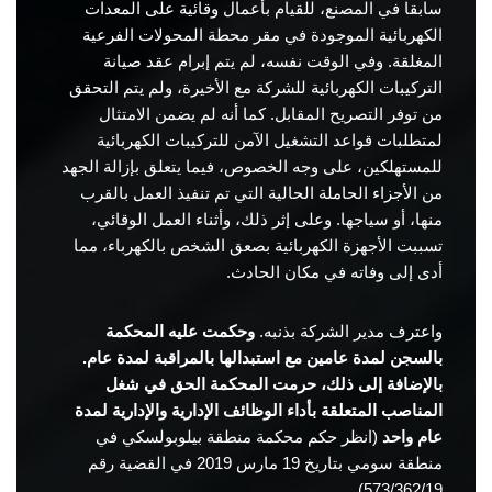
سابقا في المصنع، للقيام بأعمال وقائية على المعدات
الكهربائية الموجودة في مقر محطة المحولات الفرعية
المغلقة. وفي الوقت نفسه، لم يتم إبرام عقد صيانة
التركيبات الكهربائية للشركة مع الأخيرة، ولم يتم التحقق
من توفر التصريح المقابل. كما أنه لم يضمن الامتثال
لمتطلبات قواعد التشغيل الآمن للتركيبات الكهربائية
للمستهلكين، على وجه الخصوص، فيما يتعلق بإزالة الجهد
من الأجزاء الحاملة الحالية التي تم تنفيذ العمل بالقرب
منها، أو سياجها. وعلى إثر ذلك، وأثناء العمل الوقائي،
تسببت الأجهزة الكهربائية بصعق الشخص بالكهرباء، مما
أدى إلى وفاته في مكان الحادث.
واعترف مدير الشركة بذنبه.
وحكمت عليه المحكمة
بالسجن لمدة عامين مع استبدالها بالمراقبة لمدة عام.
بالإضافة إلى ذلك، حرمت المحكمة الحق في شغل
المناصب المتعلقة بأداء الوظائف الإدارية والإدارية لمدة
عام واحد
(انظر حكم محكمة منطقة بيلوبولسكي في
منطقة سومي بتاريخ 19 مارس 2019 في القضية رقم
573/362/19).