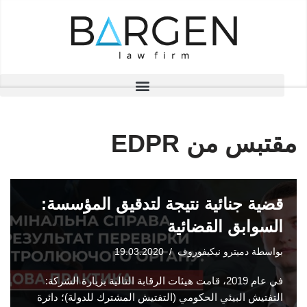
تخطى
إلى
المحتوى
مقتبس من EDPR
قضية جنائية نتيجة لتدقيق المؤسسة:
السوابق القضائية
بواسطة
دميترو نيكيفوروف
19.03.2020
في عام 2019، قامت هيئات الرقابة التالية بزيارة الشركة:
التفتيش البيئي الحكومي (التفتيش المشترك للدولة)؛ دائرة