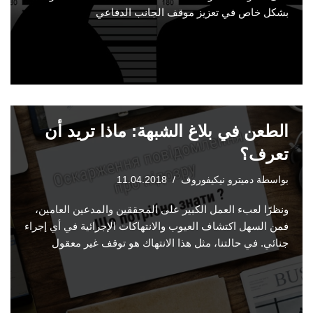
بشكل خاص في تعزيز موقف الجانب الدفاعي
الطعن في بلاغ الشبهة: ماذا تريد أن
تعرف؟
بواسطة
دميترو نيكيفوروف
11.04.2018
ونظرًا لعبء العمل الكبير على المحققين والمدعين العامين،
فمن السهل اكتشاف العيوب والانتهاكات الإجرائية في أي إجراء
جنائي. في حالتنا، مثل هذا الانتهاك هو توقف غير معقول