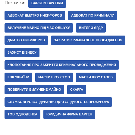
Позначки:
BARGEN LAW FIRM
АДВОКАТ ДМИТРО НИКИФОРОВ
АДВОКАТ ПО КРИМІНАЛУ
ВИЛУЧЕНЕ МАЙНО ПІД ЧАС ОБШУКУ
ВИТЯГ З ЄРДР
ДМИТРО НИКИФОРОВ
ЗАКРИТИ КРИМІНАЛЬНЕ ПРОВАДЖЕННЯ
ЗАХИСТ БІЗНЕСУ
КЛОПОТАННЯ ПРО ЗАКРИТТЯ КРИМІНАЛЬНОГО ПРОВАДЖЕННЯ
КПК УКРАЇНИ
МАСКИ ШОУ СТОП
МАСКИ ШОУ СТОП 2
ПОВЕРНУТИ ВИЛУЧЕНЕ МАЙНО
СКАРГА
СЛУЖБОВІ РОЗСЛІДУВАННЯ ДЛЯ СЛІДЧОГО ТА ПРОКУРОРА
ТОВ ОДНОДЕНКА
ЮРИДИЧНА ФІРМА БАРГЕН