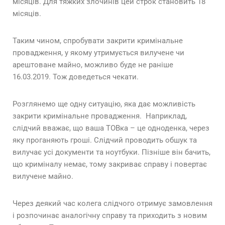
місяців. Для тяжких злочинів цей строк становить 18
місяців.
Таким чином, спробувати закрити кримінальне
провадження, у якому утримується вилучене чи
арештоване майно, можливо буде не раніше
16.03.2019. Тож доведеться чекати.
Розглянемо ще одну ситуацію, яка дає можливість
закрити кримінальне провадження. Наприклад,
слідчий вважає, що ваша ТОВка – це одноденка, через
яку проганяють гроші. Слідчий проводить обшук та
вилучає усі документи та ноутбуки. Пізніше він бачить,
що криміналу немає, тому закриває справу і повертає
вилучене майно.
Через деякий час колега слідчого отримує замовлення
і розпочинає аналогічну справу та приходить з новим