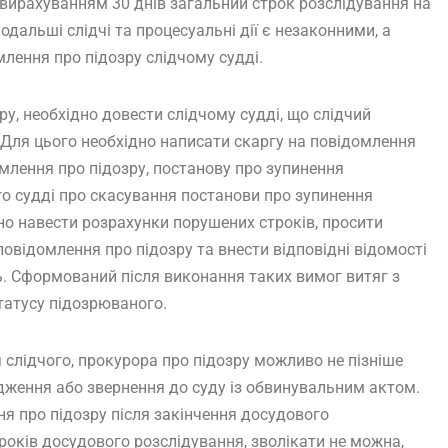
 вирахуванням 30 днів загальний строк розслідування на
одальші слідчі та процесуальні дії є незаконними, а
лення про підозру слідчому судді.
у, необхідно довести слідчому судді, що слідчий
Для цього необхідно написати скаргу на повідомлення
омлення про підозру, постанову про зупинення
го судді про скасування постанови про зупинення
но навести розрахунки порушених строків, просити
овідомлення про підозру та внести відповідні відомості
. Сформований після виконання таких вимог витяг з
татусу підозрюваного.
слідчого, прокурора про підозру можливо не пізніше
ження або звернення до суду із обвинувальним актом.
я про підозру після закінчення досудового
років досудового розслідування, зволікати не можна,