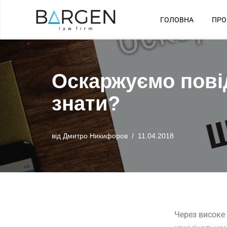
ГОЛОВНА
ПРО
Перейти
до
вмісту
Оскаржуємо пові
знати?
від
Дмитро Никифоров
11.04.2018
Через високе 