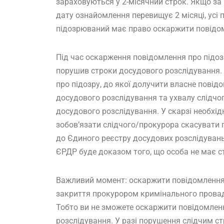
зараховуються у 2-місячний строк. Якщо за
дату ознайомлення перевищує 2 місяці, усі п
підозрюваний має право оскаржити повідом
Під час оскарження повідомлення про підозр
порушив строки досудового розслідування. 
про підозру, до якої долучити власне повід
досудового розслідування та ухвалу слідчо
досудового розслідування. У скарзі необхід
зобов’язати слідчого/прокурора скасувати п
до Єдиного реєстру досудових розслідувань
ЄРДР буде доказом того, що особа не має с
Важливий момент: оскаржити повідомлення 
закриття прокурором кримінального провад
Тобто ви не зможете оскаржити повідомленн
розслідування. У разі порушення слідчим ст