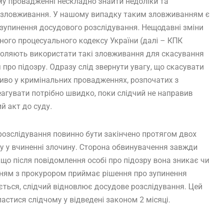
у провадженні нескладно знайти недоліки та
 зловживання. У нашому випадку таким зловживанням є
 зупинення досудового розслідування. Нещодавні зміни
ного процесуального кодексу України (далі – КПК
воляють використати такі зловживання для скасування
про підозру. Одразу слід звернути увагу, що скасувати
иво у кримінальних провадженнях, розпочатих з
еагувати потрібно швидко, поки слідчий не направив
й акт до суду.
е розслідування повинно бути закінчено протягом двох
ру у вчиненні злочину. Сторона обвинувачення завжди
що після повідомлення особі про підозру вона зникає чи
енням з прокурором приймає рішення про зупинення
ється, слідчий відновлює досудове розслідування. Цей
стися слідчому у відведені законом 2 місяці.