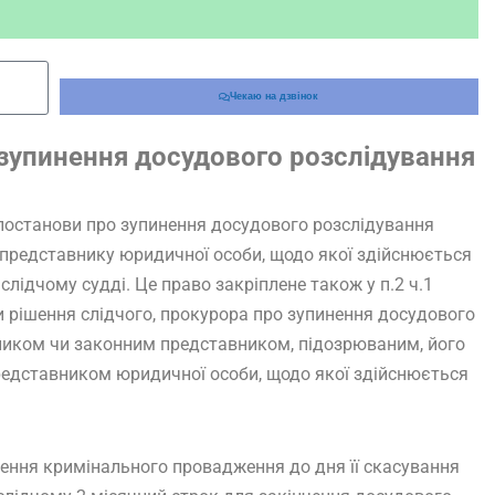
Чекаю на дзвінок
зупинення досудового розслідування
я постанови про зупинення досудового розслідування
, представнику юридичної особи, щодо якої здійснюється
слідчому судді. Це право закріплене також у п.2 ч.1
и рішення слідчого, прокурора про зупинення досудового
вником чи законним представником, підозрюваним, його
едставником юридичної особи, щодо якої здійснюється
нення кримінального провадження до дня її скасування