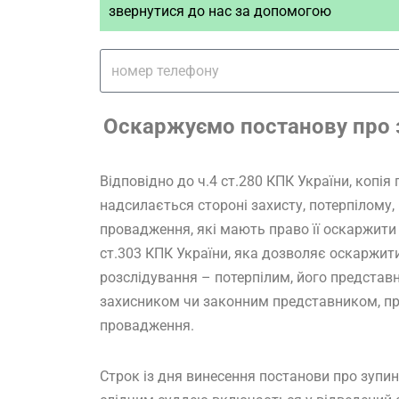
звернутися до нас за допомогою
Оскаржуємо постанову про 
Відповідно до ч.4 ст.280 КПК України, копі
надсилається стороні захисту, потерпілому
провадження, які мають право її оскаржити 
ст.303 КПК України, яка дозволяє оскаржит
розслідування – потерпілим, його предста
захисником чи законним представником, пр
провадження.
Строк із дня винесення постанови про зупи