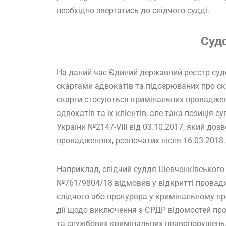
необхідно звертатись до слідчого судді.
Суд
На даний час Єдиний державний реєстр судо
скаргами адвокатів та підозрюваних про ск
скарги стосуються кримінальних проваджен
адвокатів та їх клієнтів, але така позиція
України №2147-VIII від 03.10.2017, який до
провадженнях, розпочатих після 16.03.2018.
Наприклад, слідчий суддя Шевченківського р
№761/9804/18 відмовив у відкритті провад
слідчого або прокурора у кримінальному п
дії щодо виключення з ЄРДР відомостей про
та службових кримінальних правопорушень.