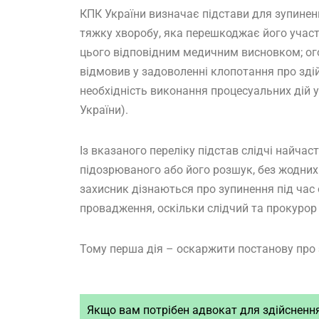
КПК України визначає підстави для зупинен
тяжку хворобу, яка перешкоджає його участ
цього відповідним медичним висновком; ог
відмовив у задоволенні клопотання про зді
необхідність виконання процесуальних дій у
України).
Із вказаного переліку підстав слідчі найча
підозрюваного або його розшук, без жодних 
захисник дізнаються про зупинення під ча
провадження, оскільки слідчий та прокуро
Тому перша дія – оскаржити постанову про 
Якщо вам потрібен адвокат для здійсненн