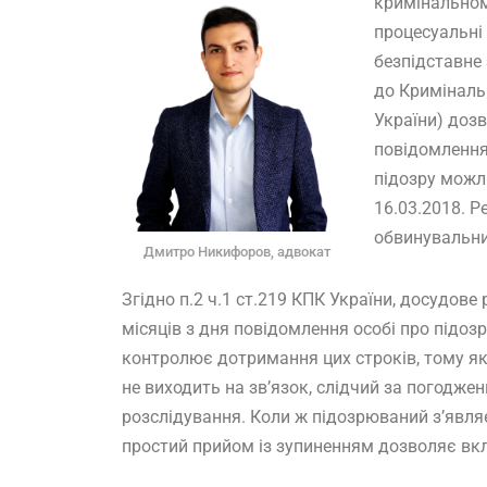
кримінальном
процесуальні
безпідставне
до Криміналь
України) доз
повідомлення 
підозру можл
16.03.2018. Р
обвинувальни
Дмитро Никифоров, адвокат
Згідно п.2 ч.1 ст.219 КПК України, досудов
місяців з дня повідомлення особі про підоз
контролює дотримання цих строків, тому як
не виходить на зв’язок, слідчий за погодж
розслідування. Коли ж підозрюваний з’явля
простий прийом із зупиненням дозволяє вкла