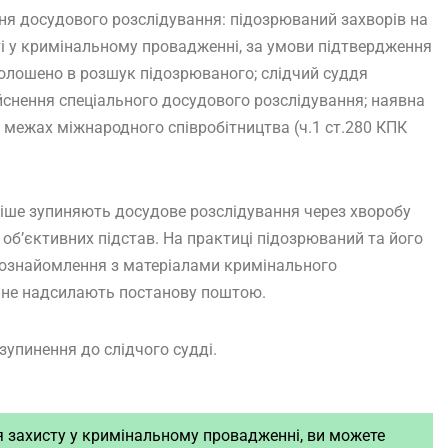
ня досудового розслідування: підозрюваний захворів на
і у кримінальному провадженні, за умови підтвердження
олошено в розшук підозрюваного; слідчий суддя
йснення спеціального досудового розслідування; наявна
 межах міжнародного співробітництва (ч.1 ст.280 КПК
стіше зупиняють досудове розслідування через хворобу
об’єктивних підстав. На практиці підозрюваний та його
с ознайомлення з матеріалами кримінального
р не надсилають постанову поштою.
зупинення до слідчого судді.
я захисту у кримінальному провадженні, ви можете