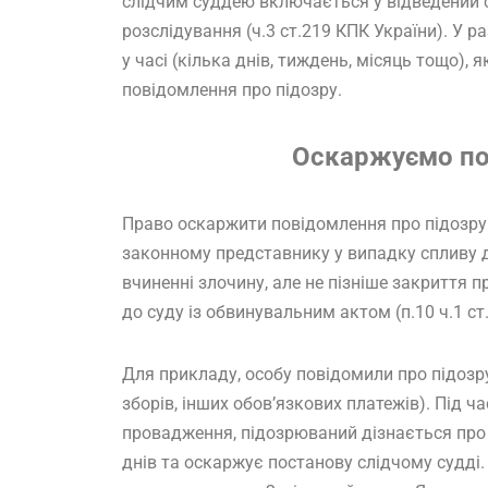
слідчим суддею включається у відведений с
розслідування (ч.3 ст.219 КПК України). У р
у часі (кілька днів, тиждень, місяць тощо)
повідомлення про підозру.
Оскаржуємо по
Право оскаржити повідомлення про підозру
законному представнику у випадку спливу дв
вчиненні злочину, але не пізніше закриття
до суду із обвинувальним актом (п.10 ч.1 ст
Для прикладу, особу повідомили про підозру 
зборів, інших обов’язкових платежів). Під 
провадження, підозрюваний дізнається про 
днів та оскаржує постанову слідчому судді. 