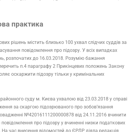
ова практика
вих рішень містить близько 100 ухвал слідчих суддів за
асування повідомлення про підозру. У всіх випадках
ь, розпочатих до 16.03.2018. Розумію бажання
 суперечить п.4 параграфу 2 Прикінцевих положень Закону
зволяє оскаржити підозру тільки у кримінальних
айонного суду м. Києва ухвалою від 23.03.2018 у справі
ження за скаргою підозрюваного про зобов’язання
ровадженні №42016111200000878 від 24.11.2016 вчинити
 повідомлення про підозру у вчиненні низки податкових
 На час внесення відомостей до ЄРДР діяла редакція