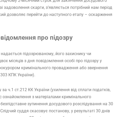
лідчому 2-місячний строк для закінчення досудового
азі задоволення скарги, з’являється потрібний нам період
, який дозволяє перейти до наступного етапу – оскарження
відомлення про підозру
 надається підозрюваному, його захиснику чи
ох місяців з дня повідомлення особі про підозру у
 прокурором кримінального провадження або звернення
.303 КПК України).
за ч.1 ст.212 КК України (ухилення від сплати податків,
час ознайомлення з матеріалами кримінального
безпідставне зупинення досудового розслідування на 30
Слідчий суддя скасовує постанову, у результаті 30 днів