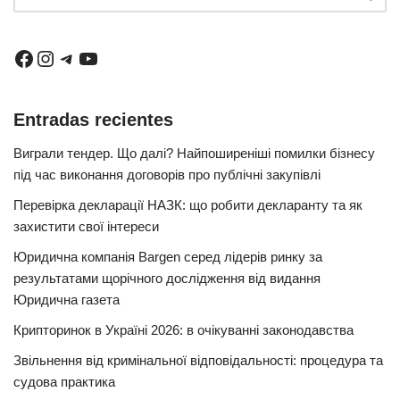
Entradas recientes
Виграли тендер. Що далі? Найпоширеніші помилки бізнесу
під час виконання договорів про публічні закупівлі
Перевірка декларації НАЗК: що робити декларанту та як
захистити свої інтереси
Юридична компанія Bargen серед лідерів ринку за
результатами щорічного дослідження від видання
Юридична газета
Крипторинок в Україні 2026: в очікуванні законодавства
Звільнення від кримінальної відповідальності: процедура та
судова практика