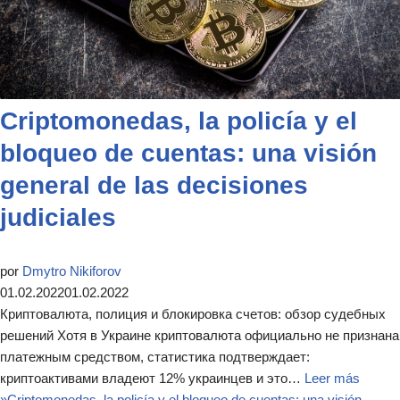
Criptomonedas, la policía y el
bloqueo de cuentas: una visión
general de las decisiones
judiciales
por
Dmytro Nikiforov
01.02.2022
01.02.2022
Криптовалюта, полиция и блокировка счетов: обзор судебных
решений Хотя в Украине криптовалюта официально не признана
платежным средством, статистика подтверждает:
криптоактивами владеют 12% украинцев и это…
Leer más
»
Criptomonedas, la policía y el bloqueo de cuentas: una visión