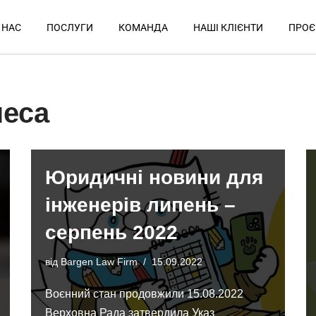
 НАС
ПОСЛУГИ
КОМАНДА
НАШІ КЛІЄНТИ
ПРОЄ
неса
Юридичні новини для
інженерів липень –
серпень 2022
від
Bargen Law Firm
15.09.2022
Воєнний стан продовжили 15.08.2022
Верховна Рада затвердила Указ