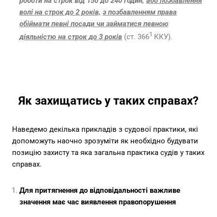
роботи на строк від 150 до 240 годин,
або позбавлення
волі на строк до 2 років,
з позбавленням права
обіймати певні посади чи займатися певною
1
діяльністю на строк до 3 років
(ст. 366
ККУ)
.
Як захищатись у таких справах?
Наведемо декілька прикладів з судової практики, які
допоможуть наочно зрозуміти як необхідно будувати
позицію захисту та яка загальна практика судів у таких
справах.
Для притягнення до відповідальності важливе
значення має час виявлення правопорушення