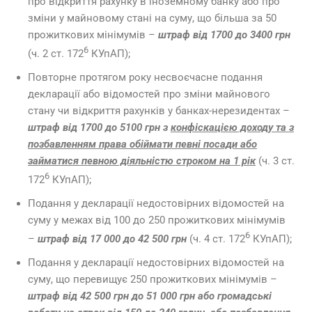
про відкриття рахунку в іноземному банку або про
зміни у майновому стані на суму, що більша за 50
прожиткових мінімумів
–
штраф від 1700 до 3400 грн
6
(ч. 2 ст. 172
КУпАП);
Повторне протягом року несвоєчасне подання
декларації або відомостей про зміни майнового
стану чи відкриття рахунків у банках-нерезидентах –
штраф від 1700 до 5100 грн з
конфіскацією доходу та з
позбавленням права обіймати певні посади або
займатися певною діяльністю строком на 1 рік
(ч. 3 ст.
6
172
КУпАП);
Подання у декларації недостовірних відомостей на
суму у межах від 100 до 250 прожиткових мінімумів
6
–
штраф від 17 000 до 42 500 грн
(ч. 4 ст. 172
КУпАП);
Подання у декларації недостовірних відомостей на
суму, що перевищує 250 прожиткових мінімумів –
штраф від 42 500 грн до 51 000 грн або громадські