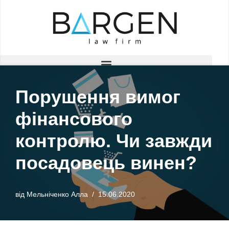
Перейти
до
вмісту
Порушення вимог
фінансового
контролю. Чи завжди
посадовець винен?
від
Мельніченко Алла
15.06.2020