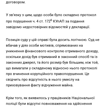
договором.
У зв’язку з цим, щодо особи було складено протокол
6
про порушення ч. 4 ст. 172
КУпАП за подання
завідомо недостовірних відомостей у декларації.
Позиція суду у цій справі була досить логічною. Суд не
вбачав у діях особи мотивів, спрямованих на
уникнення фінансового контролю отриманого доходу,
оскільки дохід був отриманий в законний спосіб та із
законних джерел, та його розмір був більшим, ніж той,
що вимагали у складеному відносно нього протоколі
про вчинення корупційного правопорушення. Це
свідчить про відсутність в нього умислу на
приховування факту відчуження майна.
Крім того, як виявилось у працівників Національної
поліції були відсутні повноваження на здійснення