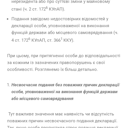
нерезидента або про суттєві зміни у майновому
6
стані (ч. 2 ст. 172
КУпАП).
Подання завідомо недостовірних відомостей у
декларації особи, уповноваженої на виконання
функцій держави або місцевого самоврядування (ч.
6
1
4 ст. 172
КУпАП, ст. 366
ККУ).
При цьому, при притягненні особи до відповідальності
за кожним із зазначених правопорушень є свої
особливості. Розглянемо їх більш детально.
Несвоєчасне подання без поважних причин декларації
особи, уповноваженої на виконання функцій держави
або місцевого самоврядування
Тут важливе значення має наявність чи відсутність
поважних причин несвоєчасного подання декларації.
Так, якщо особа пропустила строк подання декларації