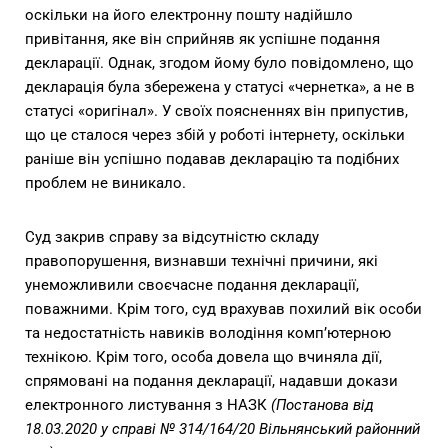
оскільки на його електронну пошту надійшло
привітання, яке він сприйняв як успішне подання
декларації. Однак, згодом йому було повідомлено, що
декларація була збережена у статусі «чернетка», а не в
статусі «оригінал». У своїх поясненнях він припустив,
що це сталося через збій у роботі інтернету, оскільки
раніше він успішно подавав декларацію та подібних
проблем не виникало.
Суд закрив справу за відсутністю складу
правопорушення, визнавши технічні причини, які
унеможливили своєчасне подання декларації,
поважними. Крім того, суд врахував похилий вік особи
та недостатність навиків володіння комп’ютерною
технікою. Крім того, особа довела що вчиняла дії,
спрямовані на подання декларації, надавши докази
електронного листування з НАЗК
(Постанова від
18.03.2020 у справі № 314/164/20 Вільнянський районний