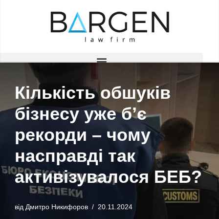
Перейти
до
вмісту
Кількість обшуків
бізнесу уже бʼє
рекорди – чому
насправді так
активізувалося БЕБ?
від
Дмитро Никифоров
20.11.2024