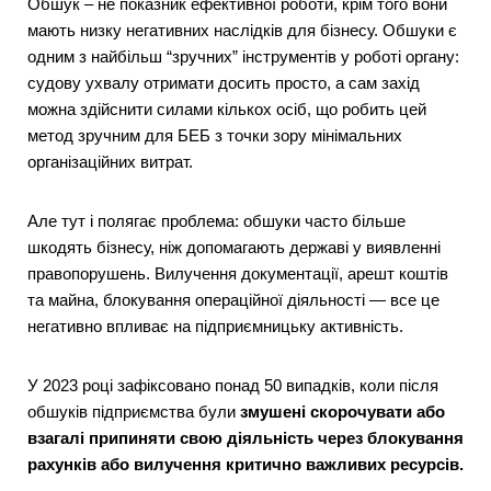
Обшук – не показник ефективної роботи, крім того вони
мають низку негативних наслідків для бізнесу. Обшуки є
одним з найбільш “зручних” інструментів у роботі органу:
судову ухвалу отримати досить просто, а сам захід
можна здійснити силами кількох осіб, що робить цей
метод зручним для БЕБ з точки зору мінімальних
організаційних витрат.
Але тут і полягає проблема: обшуки часто більше
шкодять бізнесу, ніж допомагають державі у виявленні
правопорушень. Вилучення документації, арешт коштів
та майна, блокування операційної діяльності — все це
негативно впливає на підприємницьку активність.
У 2023 році зафіксовано понад 50 випадків, коли після
обшуків підприємства були
змушені скорочувати або
взагалі припиняти свою діяльність через блокування
рахунків або вилучення критично важливих ресурсів.