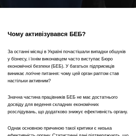
Чому активізувався БЕБ?
За останні місяці в Україні почастішали випадки обшуків
у бізнесу, і їхнім виконавцем часто виступає Бюро
економічної безпеки (БЕБ). У багатьох підприємців
виникає логічне питання: чому цей орган раптом став
настільки активним?
Значна частина працівників БЕБ не має достатнього
досвіду для ведення складних економічних
розслідувань, що додатково знижує ефективність органу.
Однак основною причиною такої критики є низька
ефективність органу. Статистичні дані підтверджують, що