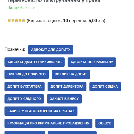
терміновістю та втручанням у права
Читати більше >
(Кількість оцінок:
10
середня:
5,00
з 5)
Позначки:
АДВОКАТ ДЛЯ ДОПИТУ
АДВОКАТ ДМИТРО НИКИФОРОВ
АДВОКАТ ПО КРИМІНАЛУ
ВИКЛИК ДО СЛІДЧОГО
ВИКЛИК НА ДОПИТ
ДОПИТ БУХГАЛТЕРА
ДОПИТ ДИРЕКТОРА
ДОПИТ СВІДКА
ДОПИТ У СЛІДЧОГО
ЗАХИСТ БІЗНЕСУ
ЗАХИСТ У ПРАВООХОРОННИХ ОРГАНАХ
ІНФОРМАЦІЯ ПРО КРИМІНАЛЬНЕ ПРОВАДЖЕННЯ
ОБШУК