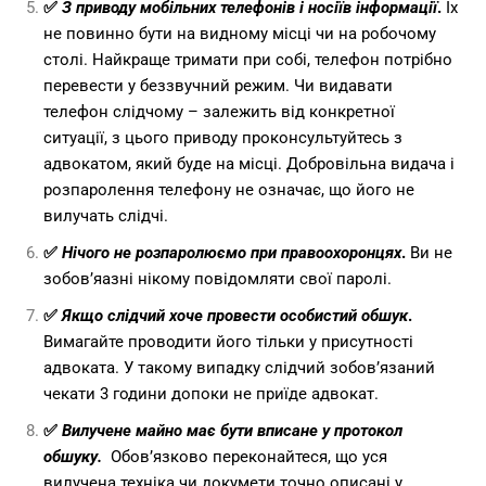
✅
З приводу мобільних телефонів і носіїв інформації
.
Їх
не повинно бути на видному місці чи на робочому
столі. Найкраще тримати при собі, телефон потрібно
перевести у беззвучний режим. Чи видавати
телефон слідчому – залежить від конкретної
ситуації, з цього приводу проконсультуйтесь з
адвокатом, який буде на місці. Добровільна видача і
розпаролення телефону не означає, що його не
вилучать слідчі.
✅
Нічого не розпаролюємо при правоохоронцях
.
Ви не
зобов’яазні нікому повідомляти свої паролі.
✅
Якщо слідчий хоче провести особистий обшук
.
Вимагайте проводити його тільки у присутності
адвоката. У такому випадку слідчий зобов’язаний
чекати 3 години допоки не приїде адвокат.
✅
Вилучене майно має бути вписане у протокол
обшуку.
Обов’язково переконайтеся, що уся
вилучена техніка чи докумети точно описані у