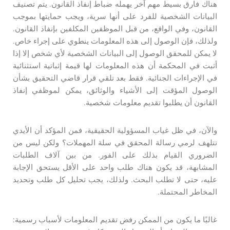
هناك فارق بسيط مهم آخر يهمله ضباط إنفاذ القانون. يتم تصنيف
البيانات الشخصية للفرد على أنها سرية، ويجب حمايتها بموجب
القانون، وفي الواقع، من قبل الموظفين المكلفين بإنفاذ القانون.
ولذلك، فإن الوصول إلى هذه المعلومات ينطوي على إجراء خاص.
لا يمكن للمحقق الوصول إلى البيانات الشخصية لأي شخص إلا إذا
أثبت في المحكمة أن هذه المعلومات لها قيمة إثباتية استثنائية
في الإجراءات الجنائية. فقط بعد تلقي قرار قاضي التحقيق بشأن
الوصول المؤقت إلى الأشياء والوثائق، يمكن لموظفي إنفاذ
القانون أن يطلبوا تقديم معلومات شخصية.
والآن، في ظل غياب المسؤولية الحقيقية، فمن المؤكد أن الأيدي
تتلهف لرمي رسالة المحقق في سلة المهملات؟ ولكن ليس من
الضروري القيام بذلك على الفور. من بين آلاف الطلبات
المشابهة، قد يكون هناك طلب واحد على الأقل يستحق الإجابة
عليه، حتى لا تطلب البحث. ولذلك، يجب تحليل كل طلب وتحديد
المخاطر المحتملة.
غالبًا ما يكون من الممكن رفض تقديم المعلومات لأسباب رسمية: