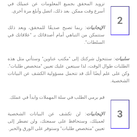
تزويد المحقق بجميع المعلومات عن عميلك في
أسرع وقت ممكن. بعد ذلك، اتصل وأبلغ مرة أخرى.
2
الإيجابيات
: ربما تصبح صديقًا للمحقق، وبعد ذلك
ستتمكن من التباهي أمام أصدقائك بـ "علاقاتك في
السلطات".
سلبيات
: ستتحول شركتك إلى "مكتب عناوين" وستأتي مثل هذه
الطلبات طوال الوقت، لذا سيتعين عليك تعيين "متخصص طلبات".
وكن على علم أيضًا أنك قد تتحمل مسؤولية الكشف عن البيانات
الشخصية.
قم برمي الطلب في سلة المهملات وابدأ في عملك.
3
الإيجابيات
: لن تكشف عن البيانات الشخصية
لعميلك، وستحافظ على سمعتك، ولن تضطر إلى
تعيين "متخصص طلبات" وستوفر على الورق والحبر.