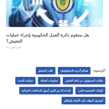
هل ستقوم دائرة العمل الحكومية بإجراء عمليات
التفتيش؟
اقرأ المزيد >
الوسوم:
هيفكو أندريه فاسيلوفيتش
طلب المحقق
طلبات المسؤولين عن إنفاذ القانون
معلومات العملاء
عمليات البحث
البيانات الشخصية للفرد
المادة 93 من قانون أصول المحاكمات الجزائية
الوصول المؤقت إلى الأشياء والوثائق