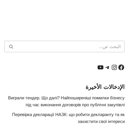
الإدخالات الأخيرة
Виграли тендер. Що далі? Найпоширеніші помилки бізнесу
під час виконання договорів про публічні закупівлі
Перевірка декларації НАЗК: що робити декларанту та як
захистити свої інтереси