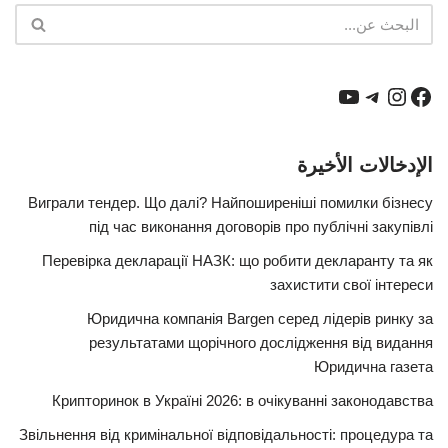
الإدخالات الأخيرة
Виграли тендер. Що далі? Найпоширеніші помилки бізнесу
під час виконання договорів про публічні закупівлі
Перевірка декларації НАЗК: що робити декларанту та як
захистити свої інтереси
Юридична компанія Bargen серед лідерів ринку за
результатами щорічного дослідження від видання
Юридична газета
Крипторинок в Україні 2026: в очікуванні законодавства
Звільнення від кримінальної відповідальності: процедура та