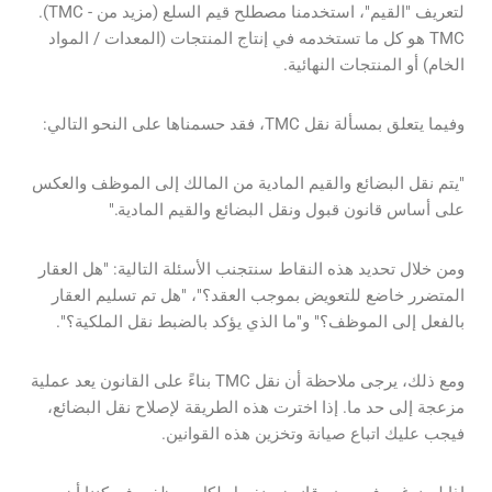
لتعريف "القيم"، استخدمنا مصطلح قيم السلع (مزيد من - TMC).
TMC هو كل ما تستخدمه في إنتاج المنتجات (المعدات / المواد
الخام) أو المنتجات النهائية.
وفيما يتعلق بمسألة نقل TMC، فقد حسمناها على النحو التالي:
"يتم نقل البضائع والقيم المادية من المالك إلى الموظف والعكس
على أساس قانون قبول ونقل البضائع والقيم المادية."
ومن خلال تحديد هذه النقاط سنتجنب الأسئلة التالية: "هل العقار
المتضرر خاضع للتعويض بموجب العقد؟"، "هل تم تسليم العقار
بالفعل إلى الموظف؟" و"ما الذي يؤكد بالضبط نقل الملكية؟".
ومع ذلك، يرجى ملاحظة أن نقل TMC بناءً على القانون يعد عملية
مزعجة إلى حد ما. إذا اخترت هذه الطريقة لإصلاح نقل البضائع،
فيجب عليك اتباع صيانة وتخزين هذه القوانين.