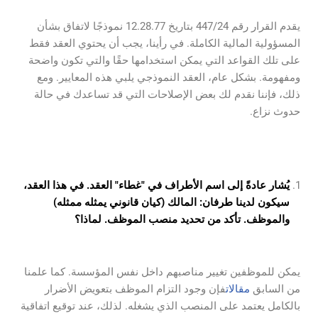
يقدم القرار رقم 447/24 بتاريخ 12.28.77 نموذجًا لاتفاق بشأن
المسؤولية المالية الكاملة. في رأينا، يجب أن يحتوي العقد فقط
على تلك القواعد التي يمكن استخدامها حقًا والتي تكون واضحة
ومفهومة. بشكل عام، العقد النموذجي يلبي هذه المعايير. ومع
ذلك، فإننا نقدم لك بعض الإصلاحات التي قد تساعدك في حالة
حدوث نزاع.
يُشار عادةً إلى اسم الأطراف في "غطاء" العقد. في هذا العقد،
سيكون لدينا طرفان: المالك (كيان قانوني يمثله ممثله)
والموظف. تأكد من تحديد منصب الموظف. لماذا؟
يمكن للموظفين تغيير مناصبهم داخل نفس المؤسسة. كما علمنا
من السابق
مقالات
فإن وجود التزام الموظف بتعويض الأضرار
بالكامل يعتمد على المنصب الذي يشغله. لذلك، عند توقيع اتفاقية