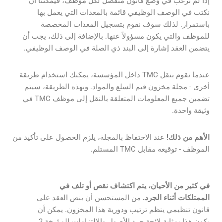
إذا لم نرغب في وضع قانون منفصل لكل موظف، فيمكننا أن
نكتب في الوصف الوظيفي قائمة بالمعدات التي يعمل بها
باستمرار. لذلك سوف نقوم بتسجيل المعدات المخصصة
للموظف والتي يكون مسؤولاً عنها. بالإضافة إلى ذلك، يجب أن
يتضمن العقد إشارة إلى البند ذي الصلة في الوصف الوظيفي.
عندما نقوم بنقل TMC داخل المؤسسة، يمكنك استخدام طريقة
أخرى - مجلة مخزون قيم السلع والمواد. وبهذه الطريقة، سيتم
تضمين جميع المعلومات المتعلقة بالنقل إلى موظف TMC في
وثيقة واحدة.
الأهم من ذلك!
عند الاحتفاظ بالمجلة، يلزم الحصول على تأكيد من
الموظف - توقيعه مقابل TMC المستلم.
في كثير من الأحيان، يتم اكتشاف نقص أو تلف في
الممتلكات أثناء الجرد.
من المستحسن أن ينص العقد على
قانون تنظيمي ينظم ترتيب ودورية هذا المخزون. يمكن أن
يكون هذا بمثابة لائحة جرد الأصول والالتزامات المؤرخة 2