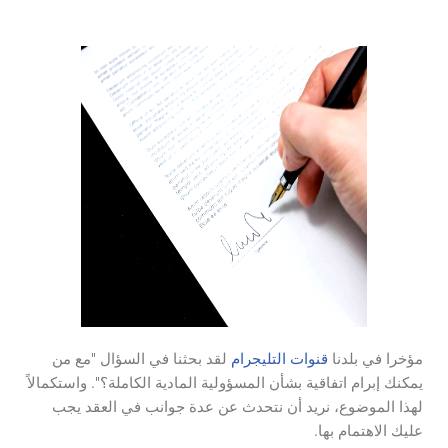
مؤخرا في بلدنا
قنوات التليجرام
لقد بحثنا في السؤال "مع من
يمكنك إبرام اتفاقية بشأن المسؤولية المادية الكاملة؟". واستكمالاً
لهذا الموضوع، نريد أن نتحدث عن عدة جوانب في العقد يجب
عليك الاهتمام بها.