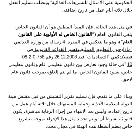
الحكومية على الامتثال للتشريعات الغذائية" ويتطلب تسليم الفعل
خلال ثلاثة أيام عمل من تاريخ إضافته.
في مثل هذه الحالة، فإن المبدأ المطبق هو أن القانون الخاص
يلغي القانون العام (
"القانون الخاص له الأولوية على القانون
العام"
)، وهو ما ينعكس في الفقرة. 4
رسالة من وزارة العدل
في
"ماذا
د
حول التطبيق العملي
في
تفسير القواعد القانونية
في
فضلات
د
ك
في
"التصادمات" في
د
26.12.2008 رقم 758-0-2-08-
19
"في حالة وجود تعارض بين قانون تنظيمي عام وقانون تنظيمي
خاص، يسود القانون الخاص، ما لم يتم إلغاؤه بموجب قانون عام
لاحق."
وبناء على ما تقدم، فإن تسليم تقرير التفتيش من قبل مفتش هيئة
الدولة لسلامة الأغذية وحماية المستهلك خلال ثلاثة أيام عمل من
تاريخ إعداده، وليس بعد الانتهاء من إجراء الرقابة مباشرة، يكون
قانونيًا، بشرط أن: ويتم تحديد مثل هذا الإجراء بموجب تشريع
خاص ينظم أنشطة هذه الهيئة في مجال محدد.