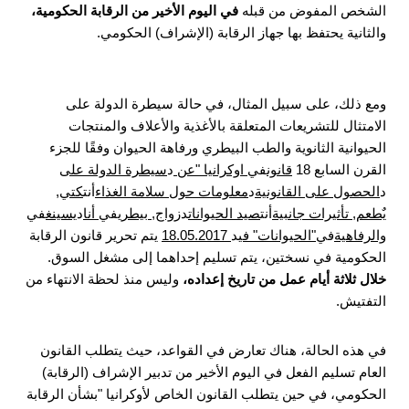
الشخص المفوض من قبله
في اليوم الأخير من الرقابة الحكومية،
والثانية يحتفظ بها جهاز الرقابة (الإشراف) الحكومي.
ومع ذلك، على سبيل المثال، في حالة سيطرة الدولة على
الامتثال للتشريعات المتعلقة بالأغذية والأعلاف والمنتجات
الحيوانية الثانوية والطب البيطري ورفاهة الحيوان وفقًا للجزء
القرن السابع 18
قانون
في
اوكرانيا
"عن
د
سيطرة الدولة على
د
الحصول على القانونية
د
معلومات حول سلامة الغذاء
أنت
كتي
,
يٌطعم
,
تأثيرات جانبية
أنت
صيد الحيوانات
د
زواج
,
بيطري
في
أنا
د
يسينغ
في
والرفاهية
في
"الحيوانات" في
د
18.05.2017
يتم تحرير قانون الرقابة
الحكومية في نسختين، يتم تسليم إحداهما إلى مشغل السوق.
خلال ثلاثة أيام عمل من تاريخ إعداده،
وليس منذ لحظة الانتهاء من
التفتيش.
في هذه الحالة، هناك تعارض في القواعد، حيث يتطلب القانون
العام تسليم الفعل في اليوم الأخير من تدبير الإشراف (الرقابة)
الحكومي، في حين يتطلب القانون الخاص لأوكرانيا "بشأن الرقابة