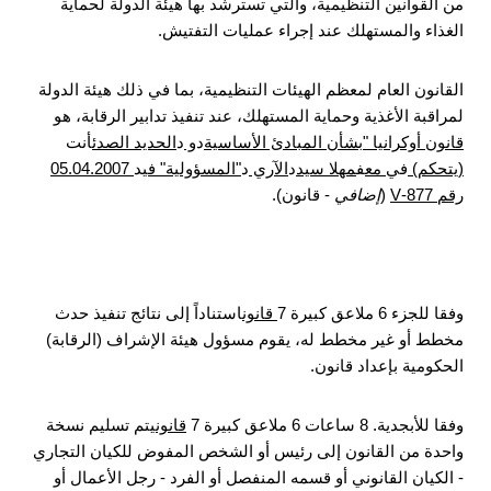
من القوانين التنظيمية، والتي تسترشد بها هيئة الدولة لحماية
الغذاء والمستهلك عند إجراء عمليات التفتيش.
القانون العام لمعظم الهيئات التنظيمية، بما في ذلك هيئة الدولة
لمراقبة الأغذية وحماية المستهلك، عند تنفيذ تدابير الرقابة، هو
قانون أوكرانيا "بشأن المبادئ الأساسية
د
و
د
الحديد الصدئ
أنت
(يتحكم)
في
مع
ف
مهلا سيد
د
الآري
د
"المسؤولية" في
د
05.04.2007
رقم 877-V
(
إضافي
- قانون).
وفقا للجزء 6 ملاعق كبيرة 7
قانون
استناداً إلى نتائج تنفيذ حدث
مخطط أو غير مخطط له، يقوم مسؤول هيئة الإشراف (الرقابة)
الحكومية بإعداد قانون.
وفقا للأبجدية. 8 ساعات 6 ملاعق كبيرة 7
قانون
يتم تسليم نسخة
واحدة من القانون إلى رئيس أو الشخص المفوض للكيان التجاري
- الكيان القانوني أو قسمه المنفصل أو الفرد - رجل الأعمال أو