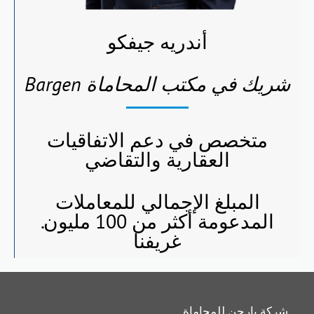
أندريه جيفكو
شريك في مكتب المحاماة Bargen
متخصص في دعم الاتفاقيات
العقارية والتقاضي
المبلغ الإجمالي للمعاملات
المدعومة أكثر من 100 مليون.
غريفنا
شركة بارجن للمحاماة