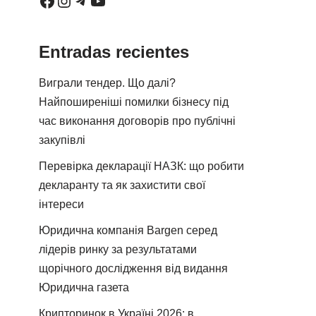
Entradas recientes
Виграли тендер. Що далі?
Найпоширеніші помилки бізнесу під
час виконання договорів про публічні
закупівлі
Перевірка декларації НАЗК: що робити
декларанту та як захистити свої
інтереси
Юридична компанія Bargen серед
лідерів ринку за результатами
щорічного дослідження від видання
Юридична газета
Крипторинок в Україні 2026: в