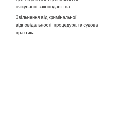
очікуванні законодавства
Звільнення від кримінальної
відповідальності: процедура та судова
практика