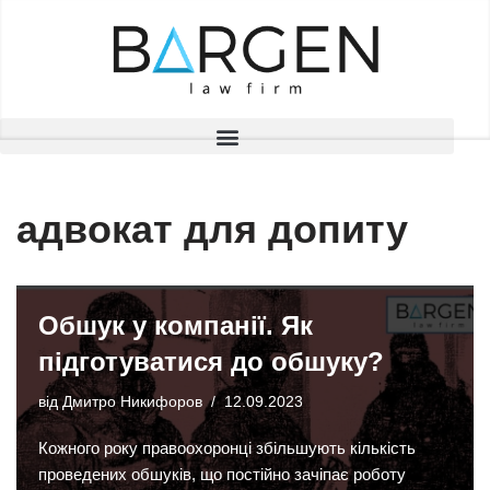
Перейти
до
вмісту
адвокат для допиту
Обшук у компанії. Як
підготуватися до обшуку?
від
Дмитро Никифоров
12.09.2023
Кожного року правоохоронці збільшують кількість
проведених обшуків, що постійно зачіпає роботу