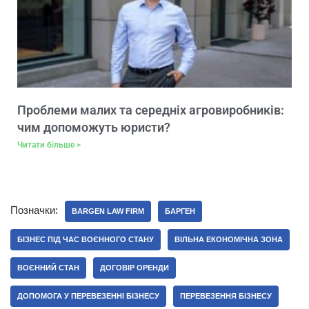
Проблеми малих та середніх агровиробників:
чим допоможуть юристи?
Читати більше >
Позначки:
BARGEN LAW FIRM
БАРГЕН
БІЗНЕС ПІД ЧАС ВОЄННОГО СТАНУ
ВІЛЬНА ЕКОНОМІЧНА ЗОНА
ВОЄННИЙ СТАН
ДОГОВІР ОРЕНДИ
ДОПОМОГА У ПЕРЕВЕЗЕННІ БІЗНЕСУ
ПЕРЕВЕЗЕННЯ БІЗНЕСУ