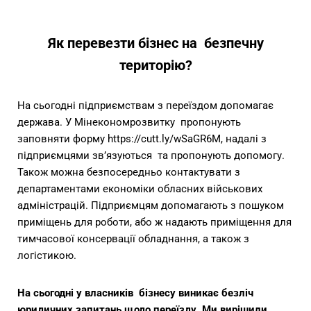
Як перевезти бізнес на безпечну
територію?
На сьогодні підприємствам
з переїздом допомагає
держава. У Мінекономрозвитку пропонують
заповняти форму
https://cutt.ly/wSaGR6M, надалі з
підприємцями зв’язуються та пропонують допомогу.
Також можна безпосередньо
контактувати з
департаментами економіки обласних військових
адміністрацій.
Підприємцям допомагають з пошуком
приміщень для роботи, або ж надають
приміщення для
тимчасової консервації обладнання, а також з
логістикою.
На сьогодні у власників бізнесу виникає безліч
юридичних запитань щодо
переїзду. Ми вирішили