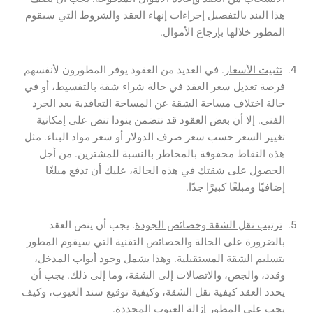
هذا البند بالتفصيل إجراءات إنهاء العقد والشروط التي سيقوم
المطور خلالها بإرجاع الأموال.
تثبيت الأسعار
.
في العديد من العقود يوفر المطورون لأنفسهم
فرصة تعديل سعر العقد في حالة شراء شقة بالتقسيط، أو في
حالة اختلاف مساحة الشقة عن المساحة التعاقدية بعد الجرد
الفني. إلا أن بعض العقود قد تتضمن بنودا تنص على إمكانية
تغيير السعر حسب سعر صرف الدولار أو سعر مواد البناء. مثل
هذه النقاط محفوفة بالمخاطر بالنسبة للمشترين. من أجل
الحصول على شقتك في هذه الحالة، عليك أن تدفع مبلغًا
إضافيًا ومبلغًا كبيرًا جدًا.
ترتيب نقل الشقة وخصائص الجودة
. يجب أن ينص العقد
بالضرورة على الحالة والخصائص التقنية التي سيقوم المطور
بتسليم الشقة المستقبلية. وهذا يشمل وجود أبواب المدخل،
وقدد، والجص، والاتصالات إلى الشقة، وما إلى ذلك. يجب أن
يحدد العقد كيفية نقل الشقة، وكيفية توقيع سند العيوب، وكيف
يجب على المطور إزالة العيوب المحددة.