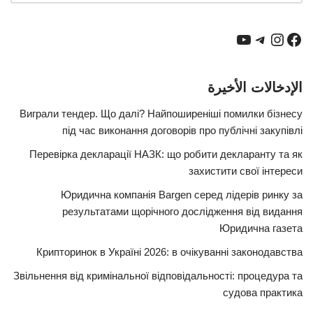
الإدخالات الأخيرة
Виграли тендер. Що далі? Найпоширеніші помилки бізнесу
під час виконання договорів про публічні закупівлі
Перевірка декларації НАЗК: що робити декларанту та як
захистити свої інтереси
Юридична компанія Bargen серед лідерів ринку за
результатами щорічного дослідження від видання
Юридична газета
Крипторинок в Україні 2026: в очікуванні законодавства
Звільнення від кримінальної відповідальності: процедура та
судова практика