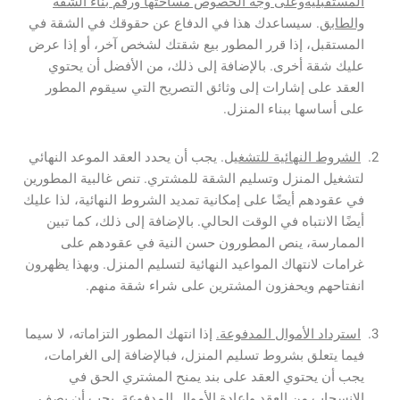
المستقبلية
وعلى وجه الخصوص مساحتها ورقم بناء الشقة
والطابق
. سيساعدك هذا في الدفاع عن حقوقك في الشقة في
المستقبل، إذا قرر المطور بيع شقتك لشخص آخر، أو إذا عرض
عليك شقة أخرى. بالإضافة إلى ذلك، من الأفضل أن يحتوي
العقد على إشارات إلى وثائق التصريح التي سيقوم المطور
على أساسها ببناء المنزل.
الشروط النهائية للتشغيل
.
يجب أن يحدد العقد الموعد النهائي
لتشغيل المنزل وتسليم الشقة للمشتري. تنص غالبية المطورين
في عقودهم أيضًا على إمكانية تمديد الشروط النهائية، لذا عليك
أيضًا الانتباه في الوقت الحالي. بالإضافة إلى ذلك، كما تبين
الممارسة، ينص المطورون حسن النية في عقودهم على
غرامات لانتهاك المواعيد النهائية لتسليم المنزل. وبهذا يظهرون
انفتاحهم ويحفزون المشترين على شراء شقة منهم.
استرداد الأموال المدفوعة.
إذا انتهك المطور التزاماته، لا سيما
فيما يتعلق بشروط تسليم المنزل، فبالإضافة إلى الغرامات،
يجب أن يحتوي العقد على بند يمنح المشتري الحق في
الانسحاب من العقد وإعادة الأموال المدفوعة. يجب أن يصف