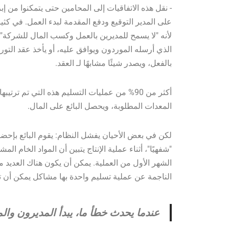
- نقل هذه الاتفاقيات إلى المحامين حتى يتمكنوا من إب
على المدير التوقيع ودفع المقدمة لبدء العمل. في كثي
لأنه "لا يسمح للمديرين بالعمل وكسب المال للشركة".
الذي أرسله الموردون ويوافق عليه، أو يأخذ عقد التور
بالفعل، ويصدر شيئًا مشابهًا لـ العقد.
أكثر من 90% من عمليات التسليم هذه التي تم ت
المعدات المطلوبة، ويحصل البائع على المال.
لكن في بعض الأحيان يفشل النظام: يقوم البائع بإحضار 
"شفهيًا"، أثناء عملية الإنتاج يتبين أن المواد الخام ا
الشهر الأول من العملية. يمكن أن يكون هناك العديد م
الناجمة عن عملية تسليم واحدة بها مشاكل يمكن أن تت
عندما يحدث خطأ ما، يبدأ المديرون وا