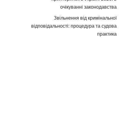
очікуванні законодавства
Звільнення від кримінальної
відповідальності: процедура та судова
практика