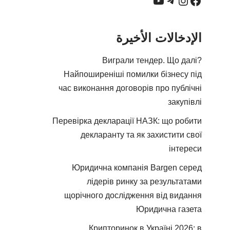
الإدخالات الأخيرة
Виграли тендер. Що далі?
Найпоширеніші помилки бізнесу під
час виконання договорів про публічні
закупівлі
Перевірка декларації НАЗК: що робити
декларанту та як захистити свої
інтереси
Юридична компанія Bargen серед
лідерів ринку за результатами
щорічного дослідження від видання
Юридична газета
Крипторинок в Україні 2026: в