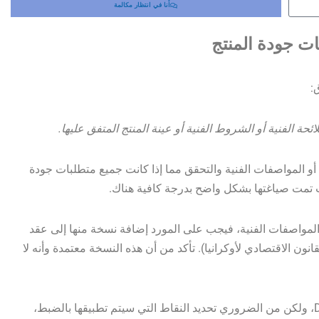
أنا في انتظار مكالمة
ت جودة المنتج
:
ة أو المواصفات الفنية والتحقق مما إذا كانت جميع متطلبات جودة
كانت تمت صياغتها بشكل واضح بدرجة كافية هناك.
مع المواصفات الفنية، فيجب على المورد إضافة نسخة منها إلى عقد
اءً على طلبك (الجزء 2 من المادة 268 من القانون الاقتصادي لأوكرانيا). تأكد من أن هذه النسخة معتمدة وأنه لا
في بعض الأحيان، لا يكفي الإشارة البسيطة إلى DSTU، ولكن من الضروري تحديد النقاط التي سيتم تطبيقها بالضبط،