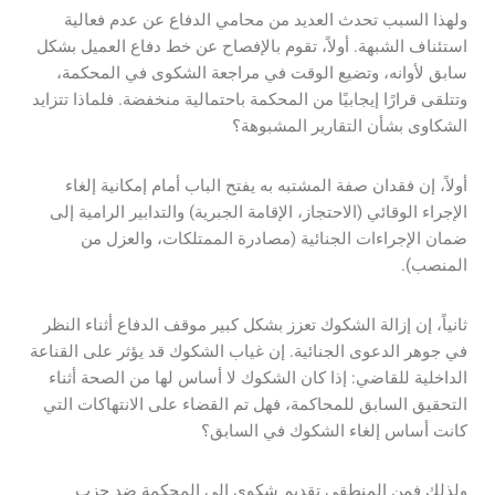
ولهذا السبب تحدث العديد من محامي الدفاع عن عدم فعالية
استئناف الشبهة. أولاً، تقوم بالإفصاح عن خط دفاع العميل بشكل
سابق لأوانه، وتضيع الوقت في مراجعة الشكوى في المحكمة،
وتتلقى قرارًا إيجابيًا من المحكمة باحتمالية منخفضة. فلماذا تتزايد
الشكاوى بشأن التقارير المشبوهة؟
أولاً، إن فقدان صفة المشتبه به يفتح الباب أمام إمكانية إلغاء
الإجراء الوقائي (الاحتجاز، الإقامة الجبرية) والتدابير الرامية إلى
ضمان الإجراءات الجنائية (مصادرة الممتلكات، والعزل من
المنصب).
ثانياً، إن إزالة الشكوك تعزز بشكل كبير موقف الدفاع أثناء النظر
في جوهر الدعوى الجنائية. إن غياب الشكوك قد يؤثر على القناعة
الداخلية للقاضي: إذا كان الشكوك لا أساس لها من الصحة أثناء
التحقيق السابق للمحاكمة، فهل تم القضاء على الانتهاكات التي
كانت أساس إلغاء الشكوك في السابق؟
ولذلك فمن المنطقي تقديم شكوى إلى المحكمة ضد حزب