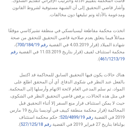
قامت المحكمة بتقييم الأدلة والترتيب الإجرائي لتقديم الشكوك.
وأشار قاضي التحقيق إلى أن الشبهة مستوفية لشروط القانون
ومدعومة بالأدلة وتم تبليغها دون مخالفات.
اتخذت محكمة مقاطعة ليسيانسكي في منطقة تشيركاسي موقفًا
مماثلاً فيما يتعلق بعدم صلاحية قاضي التحقيق للتحقق من صحة
شهادة الميلاد (قرار 4.03.2019 في القضية
رقم 700/184/19
)،
محكمة استئناف لفيف (قرار بتاريخ 11.03.2019 في القضية
رقم
).
461/1213/19
هناك حالات يكون فيها التحقيق السابق للمحاكمة قد اكتمل
بالفعل عند النظر في شكوى الدفاع. أي أن المحقق اطلع على
المواد، ثم سلم المدعي العام لائحة الاتهام وأرسلها إلى المحكمة.
في مثل هذه الحالات، يرفض قاضي التحقيق النظر في الشكوى،
حيث لا يمكن استئناف قرار منع السفر إلا أثناء التحقيق قبل
المحاكمة (قرار محكمة منطقة كييف في أوديسا بتاريخ 19 مارس
2019 في القضية
رقم 520/4899/19
؛ حكم محكمة استئناف
بولتافا بتاريخ 27 فبراير 2019 في القضية
رقم 527/125/18
).