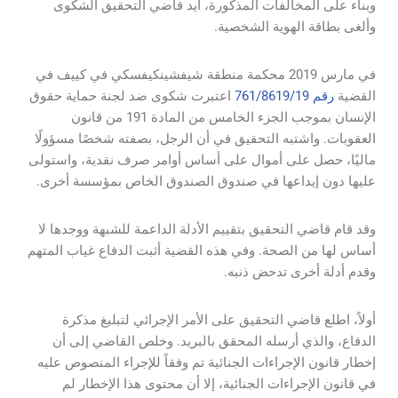
وبناء على المخالفات المذكورة، أيد قاضي التحقيق الشكوى
وألغى بطاقة الهوية الشخصية.
في مارس 2019 محكمة منطقة شيفشينكيفسكي في كييف في
القضية
رقم 761/8619/19
اعتبرت شكوى ضد لجنة حماية حقوق
الإنسان بموجب الجزء الخامس من المادة 191 من قانون
العقوبات. واشتبه التحقيق في أن الرجل، بصفته شخصًا مسؤولًا
ماليًا، حصل على أموال على أساس أوامر صرف نقدية، واستولى
عليها دون إيداعها في صندوق الصندوق الخاص بمؤسسة أخرى.
وقد قام قاضي التحقيق بتقييم الأدلة الداعمة للشبهة ووجدها لا
أساس لها من الصحة. وفي هذه القضية أثبت الدفاع غياب المتهم
وقدم أدلة أخرى تدحض ذنبه.
أولاً، اطلع قاضي التحقيق على الأمر الإجرائي لتبليغ مذكرة
الدفاع، والذي أرسله المحقق بالبريد. وخلص القاضي إلى أن
إخطار قانون الإجراءات الجنائية تم وفقاً للإجراء المنصوص عليه
في قانون الإجراءات الجنائية، إلا أن محتوى هذا الإخطار لم