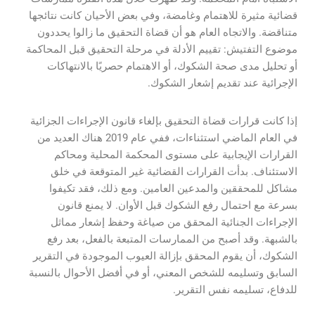
قضائية مثيرة للاهتمام وغامضة، وفي بعض الأحيان كانت نتائجها
متناقضة. والاتجاه العام هو أن قضاة التحقيق ما زالوا يحددون
موضوع التفتيش: تقييم الأدلة في مرحلة التحقيق قبل المحاكمة
أو تحليل مدى صحة الشكوك، أو الاهتمام حصريًا بالانتهاكات
الإجرائية عند تقديم إشعار الشكوك.
إذا كانت قرارات قضاة التحقيق بإلغاء قانون الإجراءات الجزائية
في العام الماضي استثناءات، ففي عام 2019 هناك العديد من
القرارات الإيجابية على مستوى المحكمة المحلية ومحاكم
الاستئناف. بدأت القرارات القضائية غير المتوقعة في خلق
مشاكل للمحققين والمدعين العامين. ومع ذلك، فقد تكيفوا
بسرعة مع احتمال رفع الشكوك قبل الأوان. لا يمنع قانون
الإجراءات الجنائية المحقق من صياغة وحفظ إشعار مماثل
بالشبهة. وقد أصبح من الممارسات المتبعة بالفعل، بعد رفع
الشكوك، أن يقوم المحقق بإزالة العيوب الموجودة في التقرير
السابق وتسليمه للشخص المعني، أو في أفضل الأحوال بالنسبة
للدفاع، تسليمه نفس التقرير.