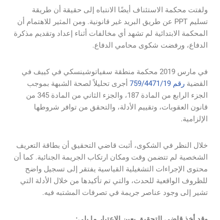
ولفتت محكمة الاستئناف أيضًا الانتباه إلى حقيقة أن طريقة
تسليم PPT عن طريق البريد غير قانونية. ومن المثير للاهتمام أن
المحكمة الابتدائية لم تشهد أي مخالفات أثناء إعداد وتقديم مذكرة
الدفاع، ورفضت شكوى محامي الدفاع.
في مارس 2019 محكمة منطقة سفياتوشينسكي في كييف في
القضية
رقم 759/4471/19
أجرى تحليلاً لصحة الشبهة بموجب
الجزء الرابع من المادة 187، والجزء الثاني من المادة 345 من
قانون العقوبات، وتقييم الأدلة، والتحقق من توافر شروطها
الإلزامية.
خلال النظر في الشكوى، أثبت قاضي التحقيق أن بطاقة التعريف
الشخصية لم تتضمن وقت ومكان ارتكاب الجريمة الجنائية. كما أن
محتوى الإجراءات التشغيلية القياسية يفتقر إلى تسجيل واضح
للظروف الواقعية للحدث، والتي تم تأكيدها من خلال الأدلة التي
تشير إلى وجود عناصر جريمة في تصرفات المشتبه فيه.
وقد أخذ قاضي التحقيق بعين الاعتبار ما يلي: