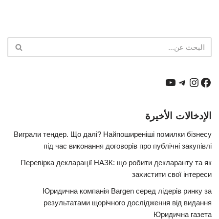
الإدخالات الأخيرة
Виграли тендер. Що далі? Найпоширеніші помилки бізнесу
під час виконання договорів про публічні закупівлі
Перевірка декларації НАЗК: що робити декларанту та як
захистити свої інтереси
Юридична компанія Bargen серед лідерів ринку за
результатами щорічного дослідження від видання
Юридична газета