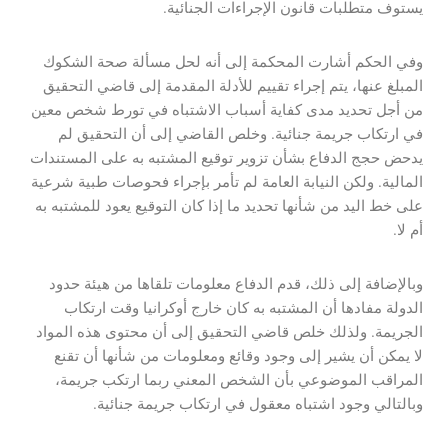
يستوف متطلبات قانون الإجراءات الجنائية.
وفي الحكم أشارت المحكمة إلى أنه لحل مسألة صحة الشكوك
المبلغ عنها، يتم إجراء تقييم للأدلة المقدمة إلى قاضي التحقيق
من أجل تحديد مدى كفاية أسباب الاشتباه في تورط شخص معين
في ارتكاب جريمة جنائية. وخلص القاضي إلى أن التحقيق لم
يدحض حجج الدفاع بشأن تزوير توقيع المشتبه به على المستندات
المالية. ولكن النيابة العامة لم تأمر بإجراء فحوصات طبية شرعية
على خط اليد من شأنها تحديد ما إذا كان التوقيع يعود للمشتبه به
أم لا.
وبالإضافة إلى ذلك، قدم الدفاع معلومات تلقاها من هيئة حدود
الدولة مفادها أن المشتبه به كان خارج أوكرانيا وقت ارتكاب
الجريمة. ولذلك خلص قاضي التحقيق إلى أن محتوى هذه المواد
لا يمكن أن يشير إلى وجود وقائع ومعلومات من شأنها أن تقنع
المراقب الموضوعي بأن الشخص المعني ربما ارتكب جريمة،
وبالتالي وجود اشتباه معقول في ارتكاب جريمة جنائية.