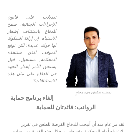
تعديلات على قانون
الإجراءات الجنائية
,
سمح
للدفاع باستئناف إشعار
الاشتباه. إن إزالة الشكوك
لها فوائد عديدة: لكن
توقع
الموقف الذي ستتخذه
المحكمة
,
مستحيل. فهل
يستحق الأمر إهدار الجهد
في الدفاع على مثل هذه
الاستئنافات؟
دميترو نيكيفوروف، محامٍ
إلغاء برنامج حماية
الرواتب: فائدتان للحماية
لقد مر عام منذ أن أتيحت للدفاع الفرصة للطعن في تقرير
الاشتباه أمام المحكمة. وقد ظهرت خلال هذه الفترة ممارسات