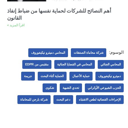
أهم النصائح للشركات لحماية نفسها من ضباط إنفاذ
القانون
اقرأ المزيد >
الوسوم:
شركة محاماة الصفقات
المحامي دميترو نيكيفوروف
المحامي الجنائي
المحامي في القضايا الجنائية
مقتبس من EDPR
دميترو نيكيفوروف
حماية الأعمال
الحماية أثناء البحث
جريمة
الحزب الشيوعي الأوكراني
تحدي الشبهة
شكوى
الإجراءات القضائية لطعن الاشتباه
دعم البحث
شركة بارجن للمحاماة