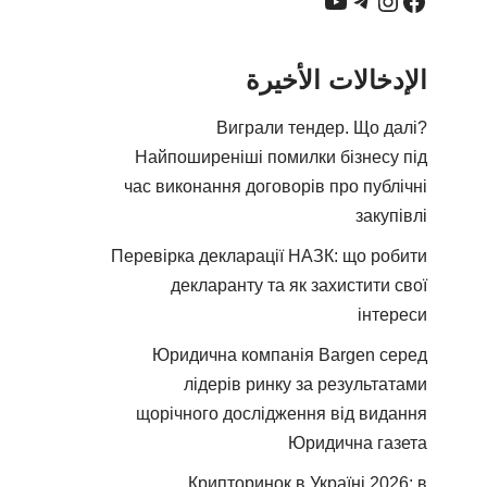
الإدخالات الأخيرة
Виграли тендер. Що далі?
Найпоширеніші помилки бізнесу під
час виконання договорів про публічні
закупівлі
Перевірка декларації НАЗК: що робити
декларанту та як захистити свої
інтереси
Юридична компанія Bargen серед
лідерів ринку за результатами
щорічного дослідження від видання
Юридична газета
Крипторинок в Україні 2026: в