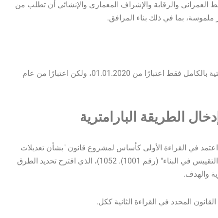
 العمراني والرقابة والإشراف المعماري والإنشائي أن تطلب من
ملموسة، بما في ذلك بناء المرافق.
كما ترون، سيتم إلغاء المساهمة في تطوير البنية التحتية بالكامل فقط اعتبارًا من 01.01.2020، ولكن اعتبارًا من عام
دخال الطريقة البارامترية
ا اعتمد في القراءة الأولى كأساس لمشروع قانون "بشأن تعديلات
قانون أوكرانيا" "بشأن لوائح البناء فيما يتعلق بتحسين التقييس في البناء" (رقم 1001). 1052)، الذي اقترح تحديد الطرق
رية والهدف.