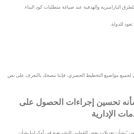
للطرق البارامترية والهدفية عند صياغة متطلبات كود البناء.
تعود للدولة.
زامي لجميع مواضيع التخطيط الحضري، فإننا ننصحك بالتعرف على نص
شأنه تحسين إجراءات الحصول على
مات الإدارية
ون "بشأن تعديلات بعض القوانين التشريعية في أوكرانيا بشأن