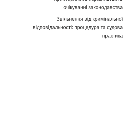
очікуванні законодавства
Звільнення від кримінальної
відповідальності: процедура та судова
практика