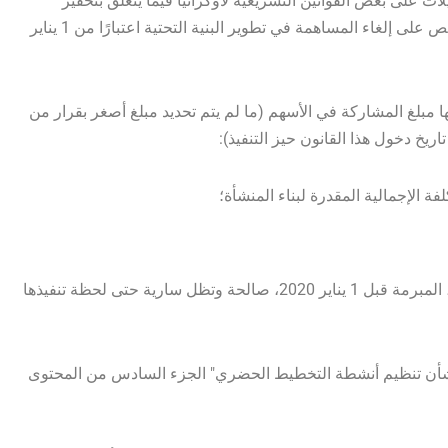
بشأن التعديلات على بعض القوانين التشريعية لأوكرانيا فيما يتعلق بتحفيز
النشاط الاستثماري في أوكرانيا" حيز التنفيذ، والذي ينص على إلغاء المساهمة في تطوير البنية التحتية اعتبارًا من 1 يناير
كون بموجبها مبلغ المشاركة في الأسهم (ما لم يتم تحديد مبلغ أصغر بقرار من
اريخ دخول هذا القانون حيز التنفيذ):
اتفاقيات دفع المشاركة في الأسهم، المبرمة قبل 1 يناير 2020، صالحة وتظل سارية حتى لحظة تنفيذها
أن تنظيم أنشطة التخطيط الحضري"
الجزء السادس من المحتوى