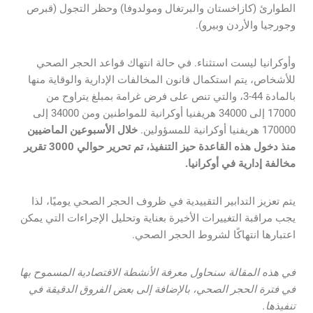
الطوارئ (كازاخستان والبرتغال ومولدوفا) وحظر التجول (قبرص
وجورجيا والأردن وبيرو).
وأوكرانيا ليست استثناء. في حالة انتهاك قواعد الحجر الصحي
للأشخاص، يتم استكمال قانون المخالفات الإدارية والوقاية منها
بالمادة 44-3، والتي تنص على فرض غرامة بمبلغ يتراوح من
17000 إلى 34000 هريفنيا أوكرانية للمواطنين ومن 34000 إلى
170000 هريفنيا أوكرانية للمسؤولين.
خلال الأسبوعين الماضيين
منذ دخول هذه القاعدة حيز التنفيذ، تم تحرير حوالي 3000 تقرير
مخالفة إدارية في أوكرانيا.
يتم تعزيز التدابير التقييدية في ظروف الحجر الصحي يوميًا، لذا
يجب مراقبة التغييرات الأخيرة بعناية وتحليل الإجراءات التي يمكن
اعتبارها انتهاكًا لشروط الحجر الصحي.
في هذه المقالة سنحاول معرفة الأنشطة الاقتصادية المسموح بها
في فترة الحجر الصحي، بالإضافة إلى بعض الفروق الدقيقة في
تنفيذها.