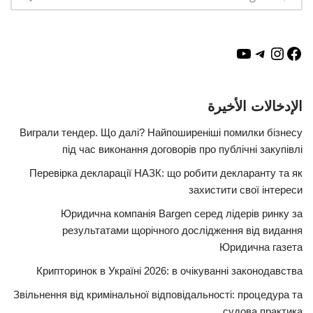
الإدخالات الأخيرة
Виграли тендер. Що далі? Найпоширеніші помилки бізнесу
під час виконання договорів про публічні закупівлі
Перевірка декларації НАЗК: що робити декларанту та як
захистити свої інтереси
Юридична компанія Bargen серед лідерів ринку за
результатами щорічного дослідження від видання
Юридична газета
Крипторинок в Україні 2026: в очікуванні законодавства
Звільнення від кримінальної відповідальності: процедура та
судова практика