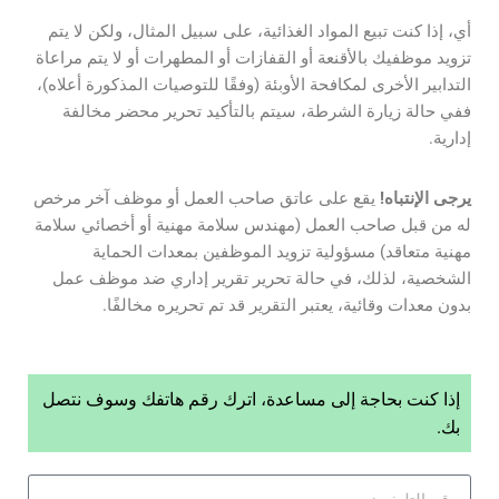
أي، إذا كنت تبيع المواد الغذائية، على سبيل المثال، ولكن لا يتم
تزويد موظفيك بالأقنعة أو القفازات أو المطهرات أو لا يتم مراعاة
التدابير الأخرى لمكافحة الأوبئة (وفقًا للتوصيات المذكورة أعلاه)،
ففي حالة زيارة الشرطة، سيتم بالتأكيد تحرير محضر مخالفة
إدارية.
يرجى الإنتباه!
يقع على عاتق صاحب العمل أو موظف آخر مرخص
له من قبل صاحب العمل (مهندس سلامة مهنية أو أخصائي سلامة
مهنية متعاقد) مسؤولية تزويد الموظفين بمعدات الحماية
الشخصية، لذلك، في حالة تحرير تقرير إداري ضد موظف عمل
بدون معدات وقائية، يعتبر التقرير قد تم تحريره مخالفًا.
إذا كنت بحاجة إلى مساعدة، اترك رقم هاتفك وسوف نتصل
بك.