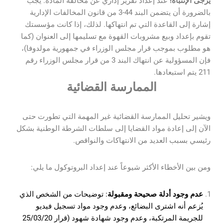
يرجى الإنتباه!
عند إعداد تقرير إداري عن مخالفة المادة. يجب
بالضرورة أن يتضمن البند 44-3 من قانون المخالفات الإدارية
إشارة إلى القاعدة التي تم انتهاكها. لذلك، إذا كانت مؤسستك
تقوم بإعداد وبيع مشروبات القهوة مع تسليمها إلى العنوان (كما
هو مطلوب بموجب قرار مجلس الوزراء في جمهورية مولدوفا)،
فإن المسؤولية عن انتهاك البند 3 من قرار مجلس الوزراء رقم
211 يتم استبعادها.
الممارسة القضائية
ويشير تحليل الممارسة القضائية غير المهمة التي تطورت حتى
الآن إلى إعادة مواد القضايا إلى سلطات الشرطة الوطنية بشكل
رئيسي بسبب العديد من الانتهاكات والنواقص.
ومن بين الأخطاء الأكثر شيوعاً عند إعداد البروتوكول ما يلي:
عدم وجود أدلة صحيحة ومقبولة
: توضيحات من الشخص الذي
يُزعم أنه اشترى البضائع، وعدم وجود مواد تسجيل فيديو
للجريمة المرتكبة، وعدم وجود شهادة شهود (قرار 25/03/20