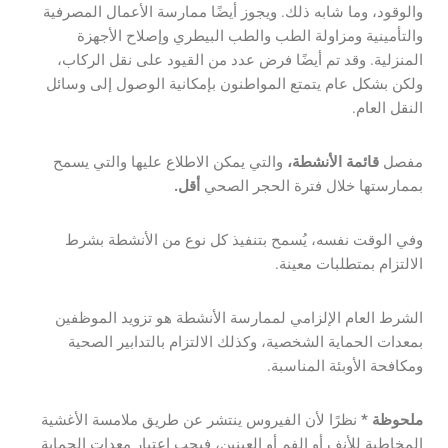
والوقود، وما شابه ذلك. ويجوز أيضًا ممارسة الأعمال المصرفية
والتأمينية ومزاولة الطب والطب البيطري وإصلاح الأجهزة
المنزلية. وقد تم أيضًا فرض عدد من القيود على نقل الركاب،
ولكن بشكل عام يتمتع المواطنون بإمكانية الوصول إلى وسائل
النقل العام.
مفصل
قائمة الأنشطة،
والتي يمكن الاطلاع عليها والتي يسمح
بممارستها خلال فترة الحجر الصحي
أقل.
وفي الوقت نفسه، يُسمح بتنفيذ كل نوع من الأنشطة بشرط
الالتزام بمتطلبات معينة.
الشرط العام الإلزامي لممارسة الأنشطة هو تزويد الموظفين
بمعدات الحماية الشخصية، وكذلك الالتزام بالتدابير الصحية
ومكافحة الأوبئة المناسبة.
ملحوظة *
نظرًا لأن الفيروس ينتشر عن طريق ملامسة الأغشية
المخاطية للأنف أو الفم أو العينين، فيجب اعتبار معدات الحماية