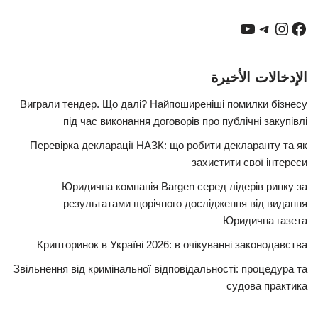
الإدخالات الأخيرة
Виграли тендер. Що далі? Найпоширеніші помилки бізнесу
під час виконання договорів про публічні закупівлі
Перевірка декларації НАЗК: що робити декларанту та як
захистити свої інтереси
Юридична компанія Bargen серед лідерів ринку за
результатами щорічного дослідження від видання
Юридична газета
Крипторинок в Україні 2026: в очікуванні законодавства
Звільнення від кримінальної відповідальності: процедура та
судова практика