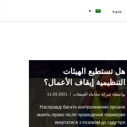
مدونة
هل تستطيع الهيئات
التنظيمية إيقاف الأعمال؟
بواسطة
شركة محاماة الصفقات
11.03.2021
Насправді багато контролюючих органів
мають право після проведення перевірки
звертатися з позовом до суду про