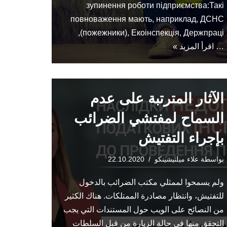
зупинення роботи підприємства:Такі
повноваження мають, наприклад, ДСНС
(пожежники), Екоінспекція, Держпраці,
…
اقرأ المزيد »
الآثار المترتبة على عدم
السماح لمفتشي الضرائب
بإجراء التفتيش
بواسطة
علاء ميلنيشينكو
22.10.2020
ولم يسمحوا لممثلي مكتب الضرائب بالدخول
للتفتيش، وانتظار مصادرة الممتلكات. هناك الكثير
من النصائح على الويب حول المستندات التي يجب
التحقق منها في حالة الزيارة من قبل السلطات