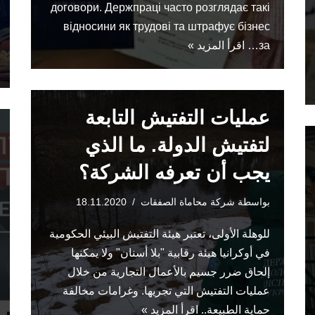
договори. Держпраці часто розглядає такі
відносини як трудові та штрафує бізнес
за…
اقرأ المزيد »
عمليات التفتيش التابعة
لتفتيش الدولة. ما الذي
يجب أن تعرفه الشركة؟
بواسطة
شركة محاماة الصفقات
18.11.2020
للوهلة الأولى، تعتبر هيئة التفتيش البيئي الحكومية
في أوكرانيا هيئة رقابية "بلا أسنان" ولا يمكنها
إلحاق ضرر جسيم بالأعمال التجارية من خلال
عمليات التفتيش التي تجريها. وغرامات مخالفة
حماية الطبيعة..
اقرأ المزيد »