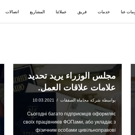
مات عنا
خدمات
فريق
عملائنا
المشاريع
اتصالات
مجلس الوزراء يريد تحديد
علامات علاقات العمل.
بواسطة
شركة محاماة الصفقات
10.03.2021
Сьогодні багато підприємців оформляє
своїх працівників ФОПами, або укладає з
фізичним особами цивільноправові