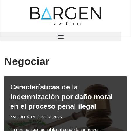
Saltar
al
contenido
Negociar
Características de la
indemnización por daño moral
en el proceso penal ilegal
por
Jura Vlad
28.04.2025
La persecución penal ilegal puede tener graves