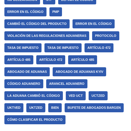
ERROR EN EL CÓDIGO
PMP
CAMBIÓ EL CÓDIGO DEL PRODUCTO
ERROR EN EL CÓDIGO
VIOLACIÓN DE LAS REGULACIONES ADUANERAS
PROTOCOLO
TASA DE IMPUESTO
TASA DE IMPUESTO
ARTÍCULO 472
ARTÍCULO 485
ARTÍCULO 472
ARTÍCULO 485
ABOGADO DE ADUANAS
ABOGADO DE ADUANAS KYIV
CÓDIGO ADUANERO
ARANCEL ADUANERO
LA ADUANA CAMBIÓ EL CÓDIGO
VED UCT
UCTZED
UKTVED
UKTZED
BIEN
BUFETE DE ABOGADOS BARGEN
CÓMO CLASIFICAR EL PRODUCTO