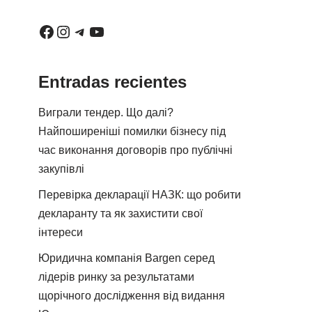
Entradas recientes
Виграли тендер. Що далі?
Найпоширеніші помилки бізнесу під
час виконання договорів про публічні
закупівлі
Перевірка декларації НАЗК: що робити
декларанту та як захистити свої
інтереси
Юридична компанія Bargen серед
лідерів ринку за результатами
щорічного дослідження від видання