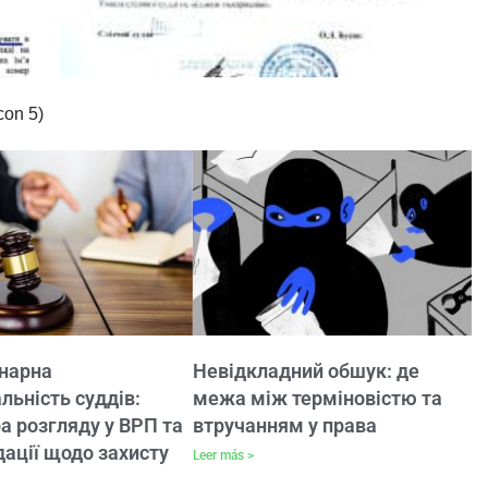
on 5)
нарна
Невідкладний обшук: де
льність суддів:
межа між терміновістю та
а розгляду у ВРП та
втручанням у права
ації щодо захисту
Leer más >