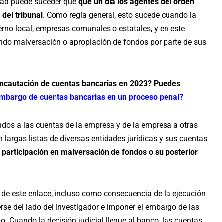
dad puede suceder que
que un día los agentes del orden
del tribunal
. Como regla general, esto sucede cuando la
rno local, empresas comunales o estatales, y en este
ndo malversación o apropiación de fondos por parte de sus
a incautación de cuentas bancarias en 2023? Puedes
mbargo de cuentas bancarias en un proceso penal?
ndos a las cuentas de la empresa y de la empresa a otras
 largas listas de diversas entidades jurídicas y sus cuentas
 participación en malversación de fondos o su posterior
r de este enlace, incluso como consecuencia de la ejecución
erse del lado del investigador e imponer el embargo de las
o. Cuando la decisión judicial llegue al banco, las cuentas