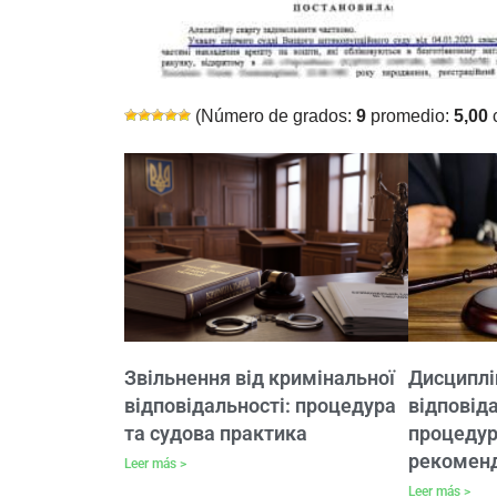
(Número de grados:
9
promedio:
5,00
c
Звільнення від кримінальної
Дисциплі
відповідальності: процедура
відповіда
та судова практика
процедур
рекоменд
Leer más >
Leer más >