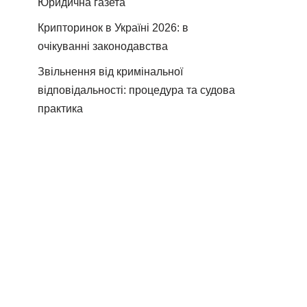
Юридична газета
Крипторинок в Україні 2026: в
очікуванні законодавства
Звільнення від кримінальної
відповідальності: процедура та судова
практика