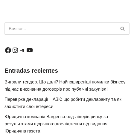
Entradas recientes
Виграли тендер. Що далі? Найпоширеніші помилки бізнесу
під час виконання договорів про публічні закупівлі
Перевірка декларації НАЗК: що робити декларанту та як
захистити свої інтереси
Юридична компанія Bargen серед лідерів ринку за
результатами щорічного дослідження від видання
Юридична газета