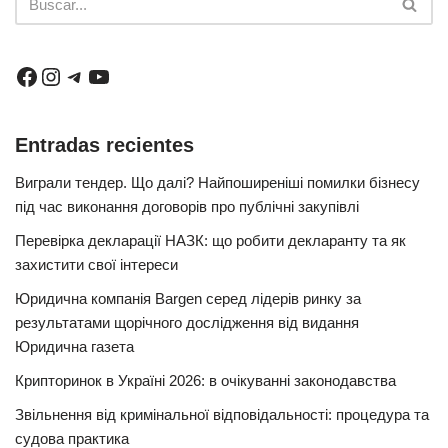
Entradas recientes
Виграли тендер. Що далі? Найпоширеніші помилки бізнесу
під час виконання договорів про публічні закупівлі
Перевірка декларації НАЗК: що робити декларанту та як
захистити свої інтереси
Юридична компанія Bargen серед лідерів ринку за
результатами щорічного дослідження від видання
Юридична газета
Крипторинок в Україні 2026: в очікуванні законодавства
Звільнення від кримінальної відповідальності: процедура та
судова практика