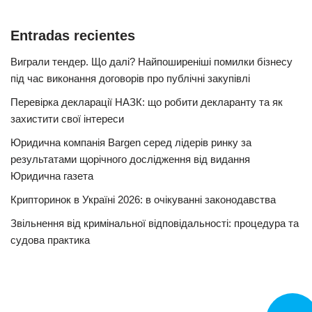
Entradas recientes
Виграли тендер. Що далі? Найпоширеніші помилки бізнесу
під час виконання договорів про публічні закупівлі
Перевірка декларації НАЗК: що робити декларанту та як
захистити свої інтереси
Юридична компанія Bargen серед лідерів ринку за
результатами щорічного дослідження від видання
Юридична газета
Крипторинок в Україні 2026: в очікуванні законодавства
Звільнення від кримінальної відповідальності: процедура та
судова практика