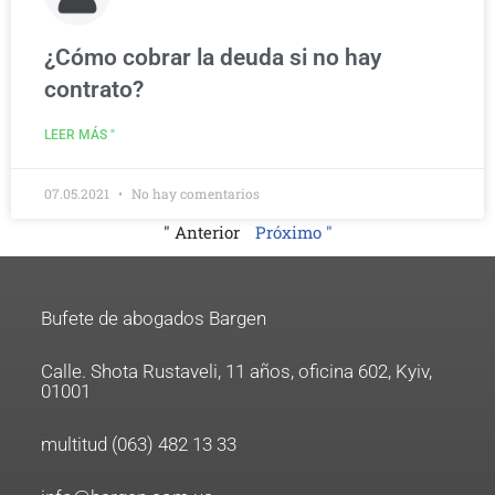
¿Cómo cobrar la deuda si no hay
contrato?
LEER MÁS "
07.05.2021
No hay comentarios
" Anterior
Próximo "
Bufete de abogados Bargen
Calle. Shota Rustaveli, 11 años, oficina 602, Kyiv,
01001
multitud (063) 482 13 33