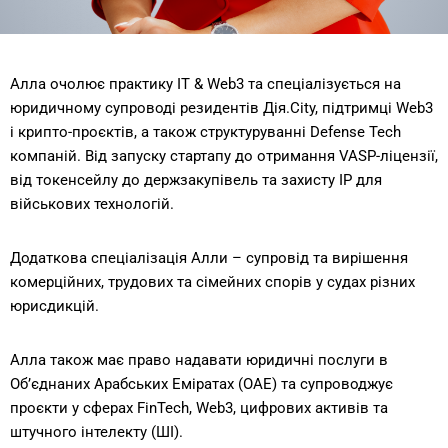
Алла очолює практику IT & Web3 та спеціалізується на
юридичному супроводі резидентів Дія.City, підтримці Web3
і крипто-проєктів, а також структуруванні Defense Tech
компаній. Від запуску стартапу до отримання VASP-ліцензії,
від токенсейлу до держзакупівель та захисту IP для
військових технологій.
Додаткова спеціалізація Алли – супровід та вирішення
комерційних, трудових та сімейних спорів у судах різних
юрисдикцій.
Алла також має право надавати юридичні послуги в
Об’єднаних Арабських Еміратах (ОАЕ) та супроводжує
проєкти у сферах FinTech, Web3, цифрових активів та
штучного інтелекту (ШІ).