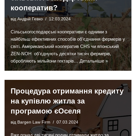
кооператив?
від
Андрій Гевко
12.03.2024
Сільськогосподарські кооперативи є одними з
найбільш ефективних способів об’єднання фермерів у
світі. Американський кооператив CHS чи японський
ZEN-NOH об’єднують десятки тисяч фермерів,
обробляють мільйони гектарів…
Детальніше »
Процедура отримання кредиту
на купівлю житла за
програмою єОселя
від
Bargen Law Firm
07.03.2024
Вже понад дві тисячі родин отримали житло за