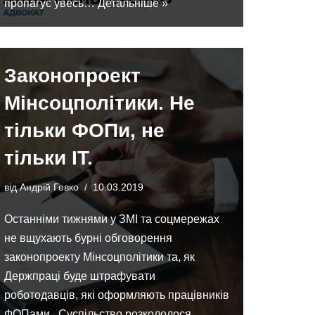
пропагує увесь…
Детальніше »
Законопроект
Мінсоцполітики. Не
тільки ФОПи, не
тільки ІТ.
від
Андрій Гевко
10.03.2019
Останніми тижнями у ЗМІ та соцмережах
не вщухають бурні обговорення
законопроекту Мінсоцполітики та, як
Держпраці буде штрафувати
роботодавців, які оформляють працівників
ФОПами. Суспільство розкололося