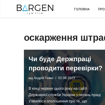
ГОЛОВНА
ПРО
Перейти
до
вмісту
оскарження штра
Чи буде Держпраці
проводити перевірки?
від
Андрій Гевко
02.08.2023
В кінці червня цього року на сайті
Державної служби України з питань праці
з’явилося оголошення про те, що