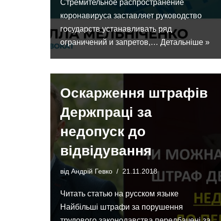
Стремительное распространение
коронавируса заставляет руководство
государств устанавливать ряд
ограничений и запретов,…
Детальніше »
Оскарження штрафів
Держпраці за
недопуск до
відвідування
від
Андрій Гевко
21.11.2018
Читать статью на русском языке
Найбільші штрафи за порушення
трудового законодавства передбачені за