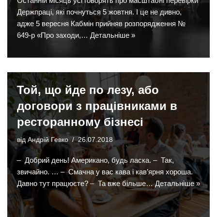
Останній місяць усі говорять про масштабні перевірки
Держпраці, які почнуться 5 жовтня. І це не дивно,
адже 5 вересня Кабмін прийняв розпорядження №
649-р «Про заходи,…
Детальніше »
Той, що йде по лезу, або
договори з працівниками в
ресторанному бізнесі
від
Андрій Гевко
26.07.2018
– Добрий день! Американо, будь ласка. – Так,
звичайно. … – Смачна у вас кава і кав’ярня хороша.
Давно тут працюєте? – Та вже більше…
Детальніше »