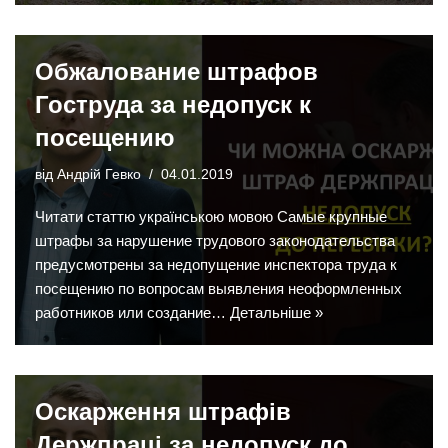
Обжалование штрафов
Гоструда за недопуск к
посещению
від
Андрій Гевко
04.01.2019
Читати статтю українською мовою Самые крупные
штрафы за нарушение трудового законодательства
предусмотрены за недопущение инспектора труда к
посещению по вопросам выявления неоформленных
работников или создание…
Детальніше »
Оскарження штрафів
Держпраці за недопуск до