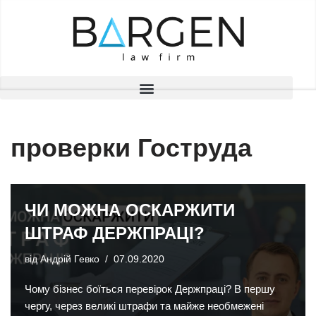
Перейти
до
вмісту
проверки Гоструда
ЧИ МОЖНА ОСКАРЖИТИ
ШТРАФ ДЕРЖПРАЦІ?
від
Андрій Гевко
07.09.2020
Чому бізнес боїться перевірок Держпраці? В першу
чергу, через великі штрафи та майже необмежені