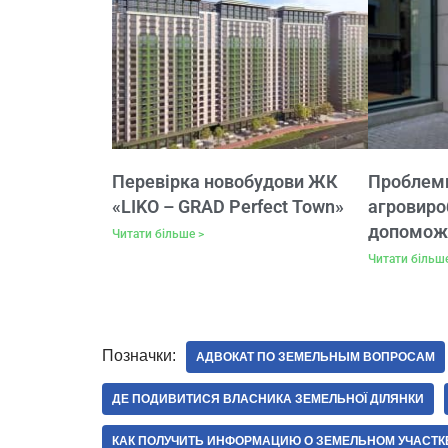
Перевірка новобудови ЖК
Проблеми
«LIKO – GRAD Perfect Town»
агровиро
допомож
Читати більше >
Читати більш
Позначки:
АДВОКАТ ПО ЗЕМЕЛЬНЫМ ВОПРОСАМ
ДЕ ПОДИВИТИСЯ ВЛАСНИКА ЗЕМЕЛЬНОЇ ДІЛЯНКИ
КАК ПОЛУЧИТЬ ИНФОРМАЦИЮ О ЗЕМЕЛЬНОМ УЧАСТК