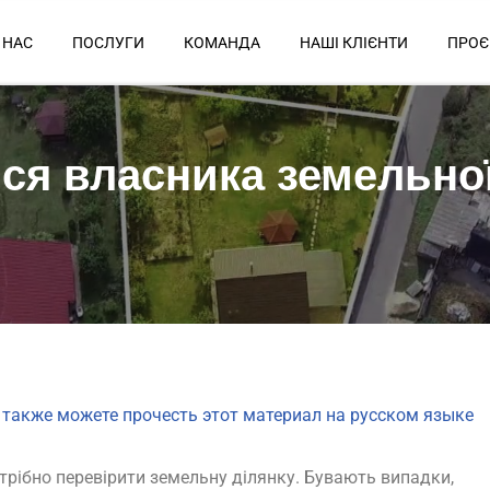
 НАС
ПОСЛУГИ
КОМАНДА
НАШІ КЛІЄНТИ
ПРОЄ
ся власника земельно
 также можете прочесть этот материал на русском яз
ыке
трібно перевірити земельну ділянку. Бувають випадки,