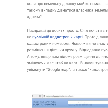
коли про земельну ділянку майже немає інфо
такому випадку дізнатися власника земель
адреси?
Насправді це досить просто. Слід почати з 
на
публічній кадастровій карті.
Проте ділянк
кадастровим номером. Якщо ж ви не знаєте
розміщення ділянки вручну. Віднедавна пуб
А тому, якщо вам відоме розміщення ділянк
змінюючи масштаб на карті. В налаштування
увімкнути “Google map”, а також “кадастров