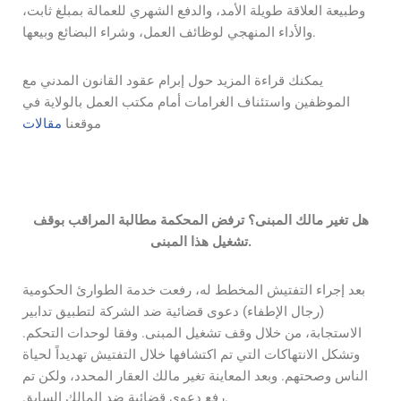
وطبيعة العلاقة طويلة الأمد، والدفع الشهري للعمالة بمبلغ ثابت،
والأداء المنهجي لوظائف العمل، وشراء البضائع وبيعها.
يمكنك قراءة المزيد حول إبرام عقود القانون المدني مع
الموظفين واستئناف الغرامات أمام مكتب العمل بالولاية في
موقعنا
مقالات
هل تغير مالك المبنى؟ ترفض المحكمة مطالبة المراقب بوقف
تشغيل هذا المبنى.
بعد إجراء التفتيش المخطط له، رفعت خدمة الطوارئ الحكومية
(رجال الإطفاء) دعوى قضائية ضد الشركة لتطبيق تدابير
الاستجابة، من خلال وقف تشغيل المبنى. وفقا لوحدات التحكم.
وتشكل الانتهاكات التي تم اكتشافها خلال التفتيش تهديداً لحياة
الناس وصحتهم. وبعد المعاينة تغير مالك العقار المحدد، ولكن تم
رفع دعوى قضائية ضد المالك السابق.