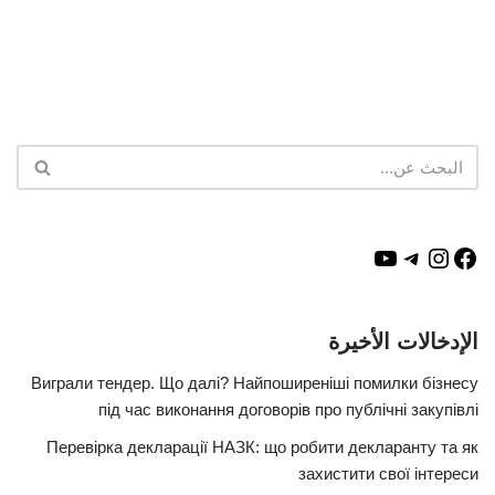
الإدخالات الأخيرة
Виграли тендер. Що далі? Найпоширеніші помилки бізнесу
під час виконання договорів про публічні закупівлі
Перевірка декларації НАЗК: що робити декларанту та як
захистити свої інтереси