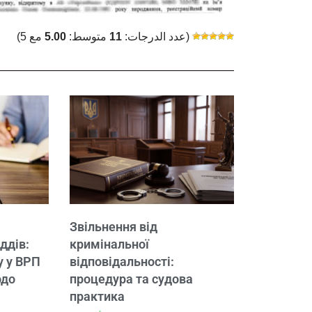
(عدد الدرجات:
11
متوسط:
5.00
مع 5)
Звільнення від
ддів:
кримінальної
у у ВРП
відповідальності:
одо
процедура та судова
практика