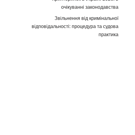
очікуванні законодавства
Звільнення від кримінальної
відповідальності: процедура та судова
практика