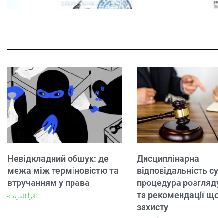
Невідкладний обшук: де
Дисциплінарна
межа між терміновістю та
відповідальність су
втручанням у права
процедура розгляд
та рекомендації щ
اقرأ المزيد >
захисту