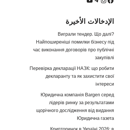
الإدخالات الأخيرة
Виграли тендер. Що далі?
Найпоширеніші помилки бізнесу під
час виконання договорів про публічні
закупівлі
Перевірка декларації НАЗК: що робити
декларанту та як захистити свої
інтереси
Юридична компанія Bargen серед
лідерів ринку за результатами
щорічного дослідження від видання
Юридична газета
Крипторинок в Україні 2026: в