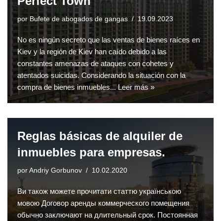
Perfect Town"
por
Bufete de abogados de gangas
19.09.2023
No es ningún secreto que las ventas de bienes raíces en
Kiev y la región de Kiev han caído debido a las
constantes amenazas de ataques con cohetes y
atentados suicidas. Considerando la situación con la
compra de bienes inmuebles...
Leer más »
Reglas básicas de alquiler de
inmuebles para empresas.
por
Andriy Gorbunov
10.02.2020
Ви також можете прочитати статтю українською
мовою Договор аренды коммерческого помещения
обычно заключают на длительный срок. Постоянная