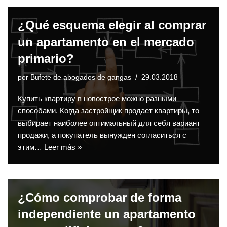
¿Qué esquema elegir al comprar
un apartamento en el mercado
primario?
por
Bufete de abogados de gangas
29.03.2018
Купить квартиру в новострое можно разными
способами. Когда застройщик продает квартиры, то
выбирает наиболее оптимальный для себя вариант
продажи, а покупатель вынужден согласиться с
этим…
Leer más »
¿Cómo comprobar de forma
independiente un apartamento