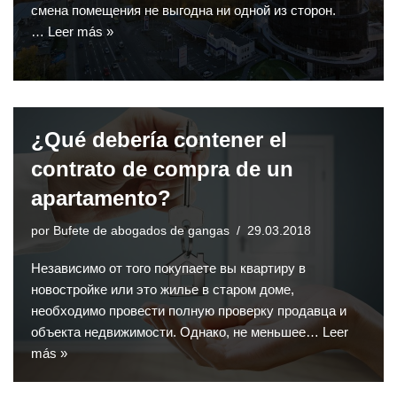
смена помещения не выгодна ни одной из сторон.
…
Leer más »
¿Qué debería contener el
contrato de compra de un
apartamento?
por
Bufete de abogados de gangas
29.03.2018
Независимо от того покупаете вы квартиру в
новостройке или это жилье в старом доме,
необходимо провести полную проверку продавца и
объекта недвижимости. Однако, не меньшее…
Leer
más »