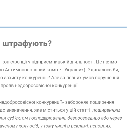
о штрафують?
конкуренції у підприємницькій діяльності. Це прямо
Про Антимонопольний комітет України»). Здавалось би,
о захисту конкуренції? Але за певних умов порушення
рояв недобросовісної конкуренції.
 недобросовісної конкуренції» забороняє поширення
до визначення, яке міститься у цій статті,
поширенням
ення суб’єктом господарювання, безпосередньо або через
аченому колу осіб, у тому числі в рекламі, неповних,