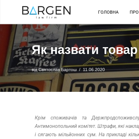
ГОЛОВНА
ПРО
Перейти
до
вмісту
Як назвати това
від
Святослав Бартош
11.06.2020
Крім споживачів та Держпродспоживсл
Антимонопольний комітет. Штрафи, які накла
і сягають мільйонних сум. На прикладі кіл