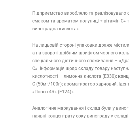
Підприємство виробляло та реалізовувало сп
смаком та ароматом полуниці + вітамін С» 
виноградна кислота».
На лицьовій стороні упаковки драже містил
а на звороті дрібним шрифтом чорного коль
спеціального дієтичного споживання – «Др
С». Інформація щодо складу товару наступна:
кислотності – лимонна кислота (Е330);
конц
С (50мг/100г); ароматизатор харчовий, іде
«Понсо 4R» (Е124)».
Аналогічне маркування і склад були у вино
наявні концентрату соку винограду у складі