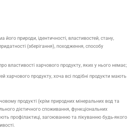
а його природи, ідентичності, властивостей, стану,
придатності (зберігання), походження, способу
ро властивості харчового продукту, яких у нього немає;
й харчового продукту, хоча всі подібні продукти мають
рчовому продукті (крім природних мінеральних вод та
ального дієтичного споживання, функціональних
ияють профілактиці, загоюванню та лікуванню будь-якого
ивості.