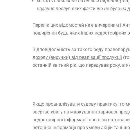
містять посилання на обсяги виробництва, 
надання послуг, яких фактично не було на 
Перелік цих відомостей не є вичерпним і А
поширення будь-яких інших недостовірних в
Відповідальність за такого роду правопору
доходу (виручки) від реалізації продукції
(то
останній звітний рік, що передував року, в
Якщо проаналізувати судову практику, то 
звертає увагу на маркування харчової проду
недостовірної інформації про ціни на товар
неточної інформації про умови акцій та іншо