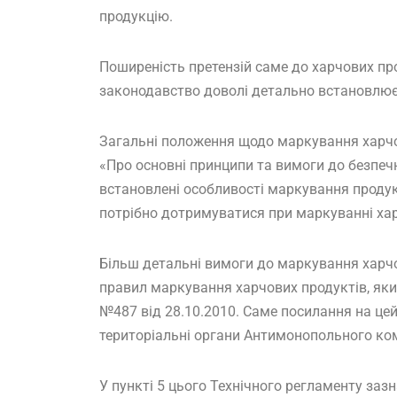
продукцію.
Поширеність претензій саме до харчових пр
законодавство доволі детально встановлює
Загальні положення щодо маркування харчов
«Про основні принципи та вимоги до безпечно
встановлені особливості маркування продук
потрібно дотримуватися при маркуванні ха
Більш детальні вимоги до маркування харчо
правил маркування харчових продуктів, я
№487 від 28.10.2010. Саме посилання на це
територіальні органи Антимонопольного комі
У пункті 5 цього Технічного регламенту заз