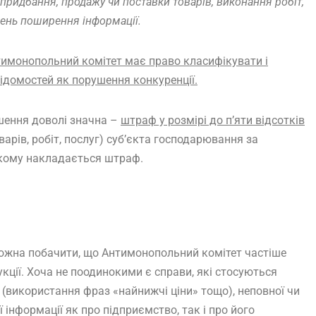
придбання, продажу чи поставки товарів, виконання робіт,
день поширення інформації.
нтимонопольний комітет має право класифікувати і
ідомостей як порушення конкуренції.
шення доволі значна –
штраф у розмірі до п’яти відсотків
варів, робіт, послуг) суб’єкта господарювання за
 якому накладається штраф.
можна побачити, що Антимонопольний комітет частіше
кції. Хоча не поодинокими є справи, які стосуються
и (використання фраз «найнижчі ціни» тощо), неповної чи
ї інформації як про підприємство, так і про його