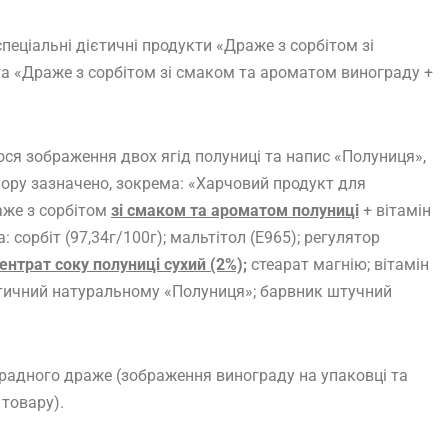
еціальні дієтичні продукти «Драже з сорбітом зі
та «Драже з сорбітом зі смаком та ароматом винограду +
ося зображення двох ягід полуниці та напис «Полуниця»,
ору зазначено, зокрема: «Харчовий продукт для
аже з сорбітом
зі смаком та ароматом полуниці
+ вітамін
 сорбіт (97,34г/100г); мальтітол (Е965); регулятор
ентрат соку полуниці сухий (2%);
стеарат магнію; вітамін
нтичний натуральному «Полуниця»; барвник штучний
градного драже (зображення винограду на упаковці та
 товару).