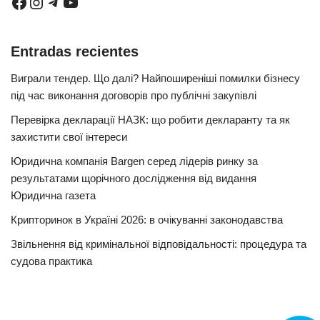
Entradas recientes
Виграли тендер. Що далі? Найпоширеніші помилки бізнесу
під час виконання договорів про публічні закупівлі
Перевірка декларації НАЗК: що робити декларанту та як
захистити свої інтереси
Юридична компанія Bargen серед лідерів ринку за
результатами щорічного дослідження від видання
Юридична газета
Крипторинок в Україні 2026: в очікуванні законодавства
Звільнення від кримінальної відповідальності: процедура та
судова практика