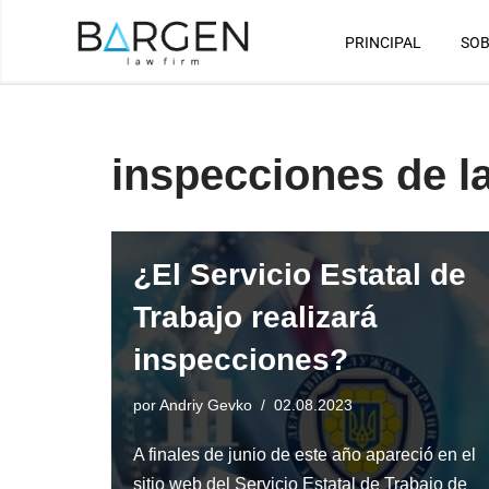
PRINCIPAL
SOB
Saltar
al
contenido
inspecciones de la
¿El Servicio Estatal de
Trabajo realizará
inspecciones?
por
Andriy Gevko
02.08.2023
A finales de junio de este año apareció en el
sitio web del Servicio Estatal de Trabajo de