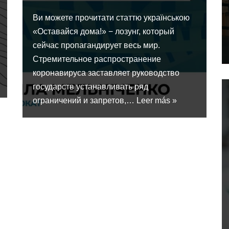
Ви можете прочитати статтю українською
«Оставайся дома!» − лозунг, который
сейчас пропагандирует весь мир.
Стремительное распространение
коронавируса заставляет руководство
государств устанавливать ряд
ограничений и запретов,…
Leer más »